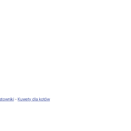
towniki
-
Kuwety dla kotów