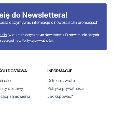
się do Newslettera!
 chcesz otrzymywać informacje o nowościach i promocjach.
amin
(w zakresie dotyczącym Newslettera). Przetwarzanie danych
 się zgodnie z
Polityką prywatności
.
CI I DOSTAWA
INFORMACJE
atności
Dokonaj zwrotu
oszty dostawy
Polityka prywatności
izacji zamówienia
Jak kupować?