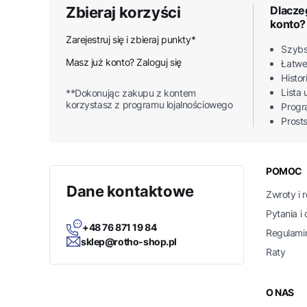
Zbieraj korzyści
Dlacze
konto?
Zarejestruj się i zbieraj punkty*
Szybs
Masz już konto? Zaloguj się
Łatwe
Histo
Lista
**Dokonując zakupu z kontem
korzystasz z programu lojalnościowego
Progr
Prost
Linki
POMOC
Dane kontaktowe
Zwroty i 
Pytania i
+48 76 871 19 84
Regulami
sklep@rotho-shop.pl
Raty
O NAS