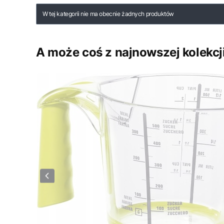
Lista produktów
W tej kategorii nie ma obecnie żadnych produktów
A może coś z najnowszej kolekcj