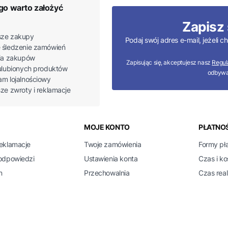
go warto założyć
Zapisz 
ze zakupy
Podaj swój adres e-mail, jeżeli
 śledzenie zamówień
ria zakupów
Zapisując się, akceptujesz nasz
Regul
 ulubionych produktów
odbywa
am lojalnościowy
sze zwroty i reklamacje
 w stopce
MOJE KONTO
PŁATNOŚ
reklamacje
Twoje zamówienia
Formy pł
 odpowiedzi
Ustawienia konta
Czas i k
n
Przechowalnia
Czas real