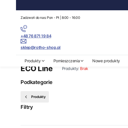
Zadzwoń do nas: Pon - Pt | 8:00 - 16:00
+48 76 871 19 84
sklep@rotho-shop.pl
Rotho-Shop.pl
Produkty
ECO Line
Produkty
Pomieszczenia
Nowe produkty
ECO Line
Produkty:
Brak
Podkategorie
Produkty
Filtry
Koniec filtrów