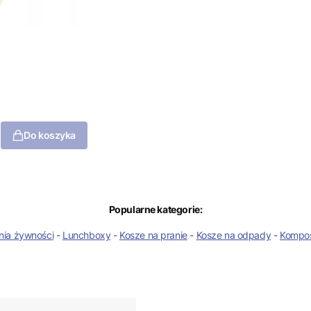
Do koszyka
Popularne kategorie:
nia żywności
-
Lunchboxy
-
Kosze na pranie
-
Kosze na odpady
-
Kompos