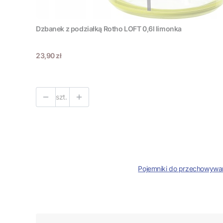
Dzbanek z podziałką Rotho LOFT 0,6l limonka
Cena
23,90 zł
szt.
Pojemniki do przechowywa