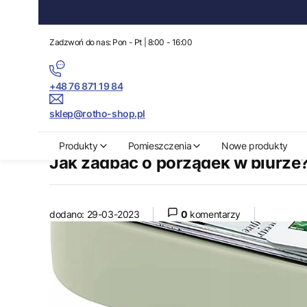
Zadzwoń do nas: Pon - Pt | 8:00 - 16:00
+48 76 871 19 84
sklep@rotho-shop.pl
Rotho-Shop.pl
Blog
Jak zadbać o porządek w biurze? – organiza
Produkty
Pomieszczenia
Nowe produkty
Jak zadbać o porządek w biurze
dodano: 29-03-2023
0
komentarzy