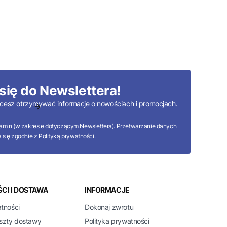
się do Newslettera!
 chcesz otrzymywać informacje o nowościach i promocjach.
amin
(w zakresie dotyczącym Newslettera). Przetwarzanie danych
 się zgodnie z
Polityką prywatności
.
CI I DOSTAWA
INFORMACJE
atności
Dokonaj zwrotu
oszty dostawy
Polityka prywatności