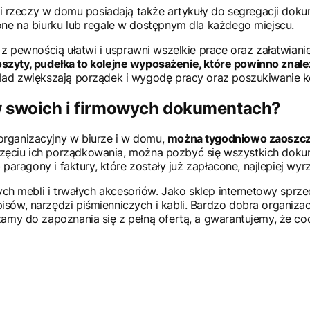
cji rzeczy w domu posiadają także artykuły do segregacji d
ne na biurku lub regale w dostępnym dla każdego miejscu.
z pewnością ułatwi i usprawni wszelkie prace oraz załatwian
oszyty, pudełka to kolejne wyposażenie, które powinno znale
lad zwiększają porządek i wygodę pracy oraz poszukiwanie ko
w swoich i firmowych dokumentach?
rganizacyjny w biurze i w domu,
można tygodniowo zaoszczę
zęciu ich porządkowania, można pozbyć się wszystkich dokume
paragony i faktury, które zostały już zapłacone, najlepiej wyr
ych mebli i trwałych akcesoriów. Jako sklep internetowy spr
ów, narzędzi piśmienniczych i kabli. Bardzo dobra organizac
my do zapoznania się z pełną ofertą, a gwarantujemy, że cod