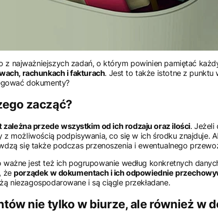
 z najważniejszych zadań, o którym powinien pamiętać każdy
ach, rachunkach i fakturach
. Jest to także istotne z punkt
gregować dokumenty?
zego zacząć?
ależna przede wszystkim od ich rodzaju oraz ilości
. Jeżel
y z możliwością podpisywania, co się w ich środku znajduje. 
awdzą się także podczas przenoszenia i ewentualnego przew
 ważne jest też ich pogrupowanie według konkretnych danych
, że
porządek w dokumentach i ich odpowiednie przechowy
eżą niezagospodarowane i są ciągle przekładane.
tów nie tylko w biurze, ale również w 