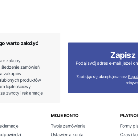
go warto założyć
Zapisz 
ze zakupy
Podaj swój adres e-mail, jeżeli
 śledzenie zamówień
ria zakupów
Zapisując się, akceptujesz nasz
Regul
 ulubionych produktów
odbywa
am lojalnościowy
sze zwroty i reklamacje
 w stopce
MOJE KONTO
PŁATNOŚ
reklamacje
Twoje zamówienia
Formy pł
 odpowiedzi
Ustawienia konta
Czas i k