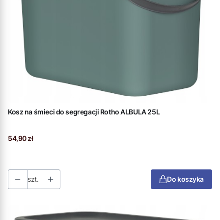
Kosz na śmieci do segregacji Rotho ALBULA 25L
Cena
54,90 zł
szt.
Do koszyka