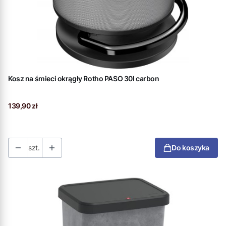
Kosz na śmieci okrągły Rotho PASO 30l carbon
Cena
139,90 zł
szt.
Do koszyka