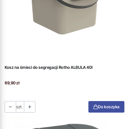
Kosz na śmieci do segregacji Rotho ALBULA 40l
Cena
69,90 zł
szt.
Do koszyka