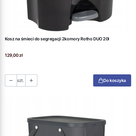
Kosz na śmieci do segregacji 2komory Rotho DUO 20l
Cena
129,00 zł
szt.
Do koszyka