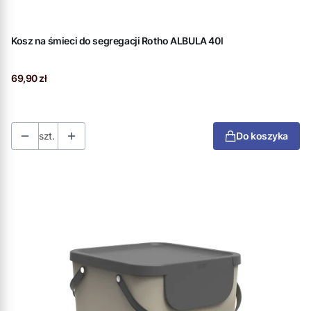
Kosz na śmieci do segregacji Rotho ALBULA 40l
Cena
69,90 zł
szt.
Do koszyka