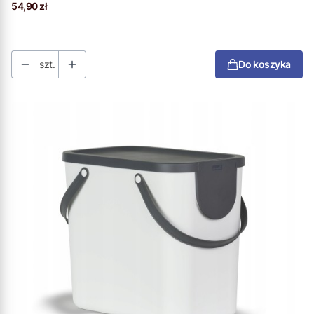
Cena
54,90 zł
szt.
Do koszyka