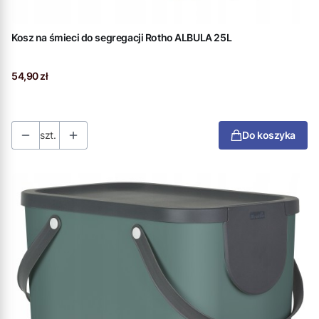
Kosz na śmieci do segregacji Rotho ALBULA 25L
Cena
54,90 zł
szt.
Do koszyka