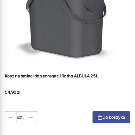
Kosz na śmieci do segregacji Rotho ALBULA 25L
Cena
54,90 zł
szt.
Do koszyka