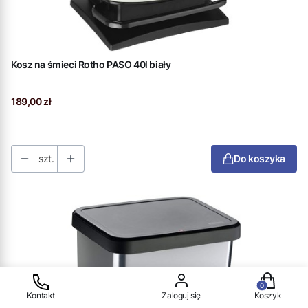
Kosz na śmieci Rotho PASO 40l biały
Cena
189,00 zł
szt.
Do koszyka
Produkty w
Kontakt
Zaloguj się
Koszyk