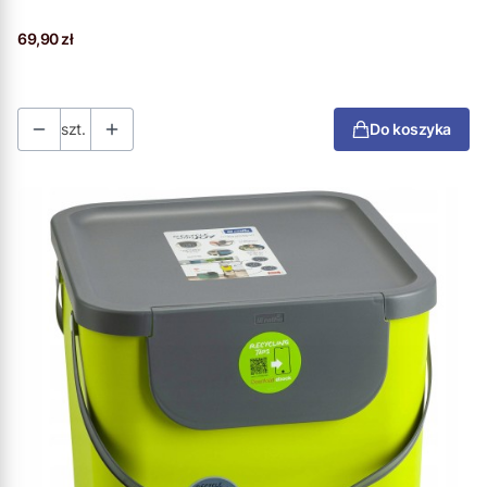
Cena
69,90 zł
szt.
Do koszyka