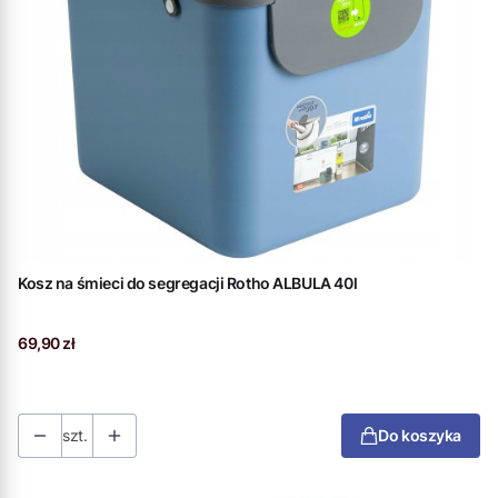
Kosz na śmieci do segregacji Rotho ALBULA 40l
Cena
69,90 zł
szt.
Do koszyka