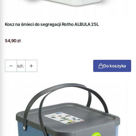
Kosz na śmieci do segregacji Rotho ALBULA 25L
Cena
54,90 zł
szt.
Do koszyka