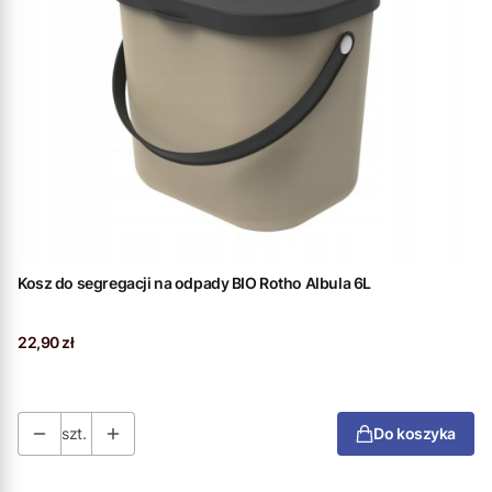
Kosz do segregacji na odpady BIO Rotho Albula 6L
Cena
22,90 zł
szt.
Do koszyka