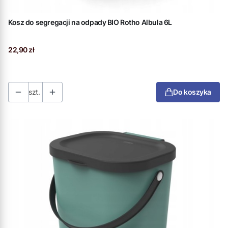
Kosz do segregacji na odpady BIO Rotho Albula 6L
Cena
22,90 zł
szt.
Do koszyka