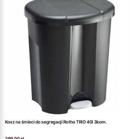
Kosz na śmieci do segregacji Rotho TRIO 40l 3kom.
Cena
299,00 zł