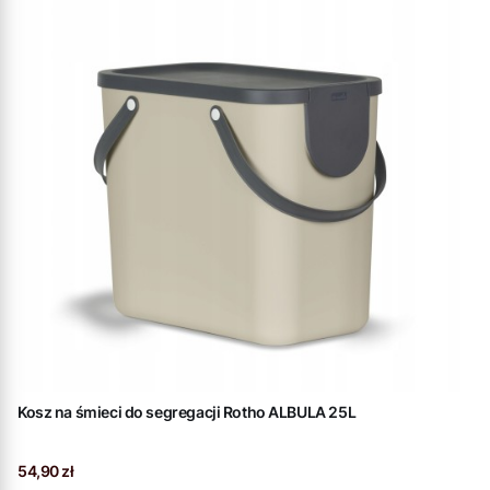
Kosz na śmieci do segregacji Rotho ALBULA 25L
Cena
54,90 zł