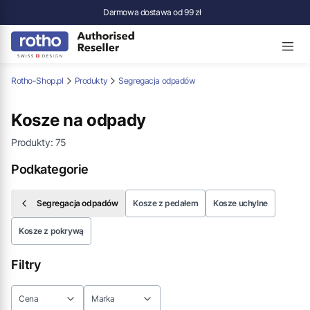
Darmowa dostawa od 99 zł
Rotho-Shop.pl
Produkty
Segregacja odpadów
Kosze na odpady
Produkty:
75
Podkategorie
Segregacja odpadów
Kosze z pedałem
Kosze uchylne
Kosze z pokrywą
Filtry
Cena
Marka