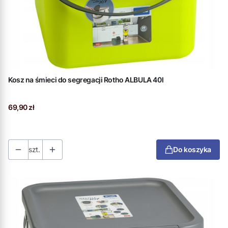
Kosz na śmieci do segregacji Rotho ALBULA 40l
Cena
69,90 zł
szt.
Do koszyka