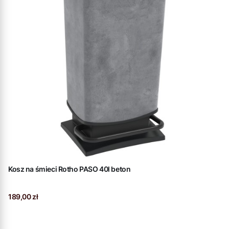
Kosz na śmieci Rotho PASO 40l beton
Cena
189,00 zł