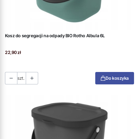
Kosz do segregacji na odpady BIO Rotho Albula 6L
Cena
22,90 zł
szt.
Do koszyka