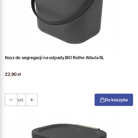
Kosz do segregacji na odpady BIO Rotho Albula 6L
Cena
22,90 zł
szt.
Do koszyka