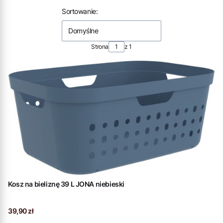
Lista produktów
Sortowanie:
Domyślne
Strona
z 1
Kosz na bieliznę 39 L JONA niebieski
Cena
39,90 zł