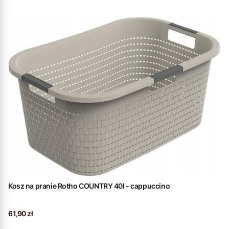
Kosz na pranie Rotho COUNTRY 40l - cappuccino
Cena
61,90 zł