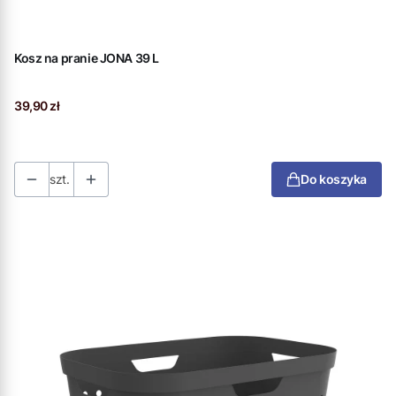
Kosz na pranie JONA 39 L
Cena
39,90 zł
szt.
Do koszyka