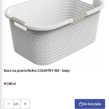
Kosz na pranie Rotho COUNTRY 40l - biały
Cena
61,90 zł
szt.
Do koszyka