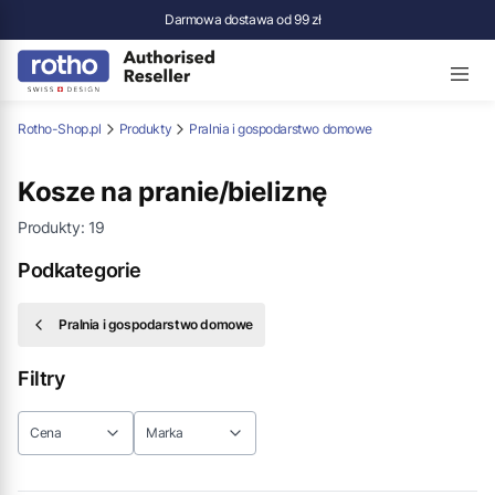
Darmowa dostawa od 99 zł
Rotho-Shop.pl
Produkty
Pralnia i gospodarstwo domowe
Kosze na pranie/bieliznę
Produkty:
19
Podkategorie
Pralnia i gospodarstwo domowe
Filtry
Cena
Marka
Koniec filtrów