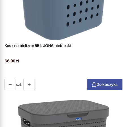
Kosz na bieliznę 55 L JONA niebieski
Cena
66,90 zł
szt.
Do koszyka