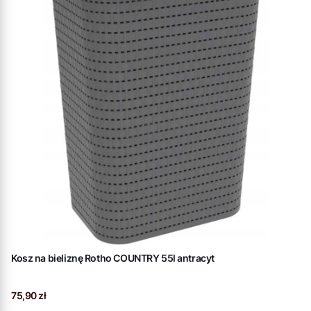
Kosz na bieliznę Rotho COUNTRY 55l antracyt
Cena
75,90 zł