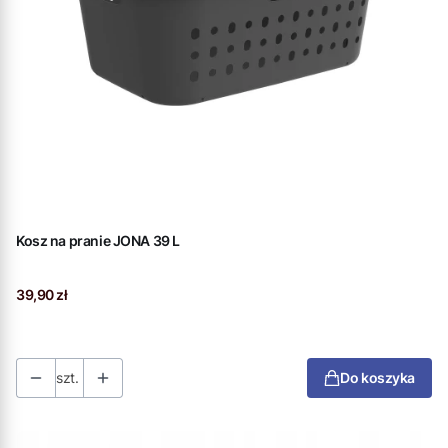
Kosz na pranie JONA 39 L
Cena
39,90 zł
szt.
Do koszyka