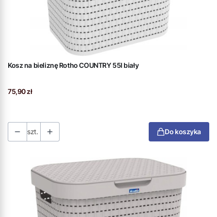
Kosz na bieliznę Rotho COUNTRY 55l biały
Cena
75,90 zł
szt.
Do koszyka