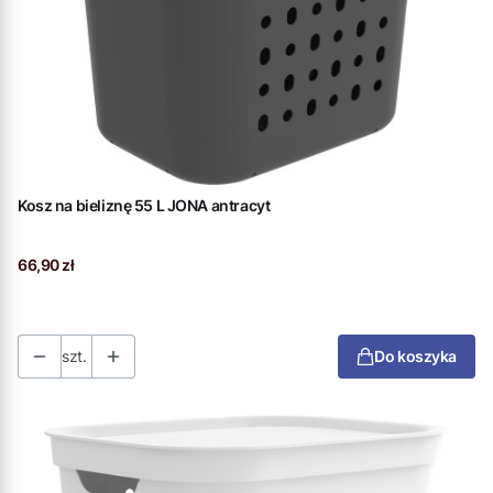
Kosz na bieliznę 55 L JONA antracyt
Cena
66,90 zł
szt.
Do koszyka