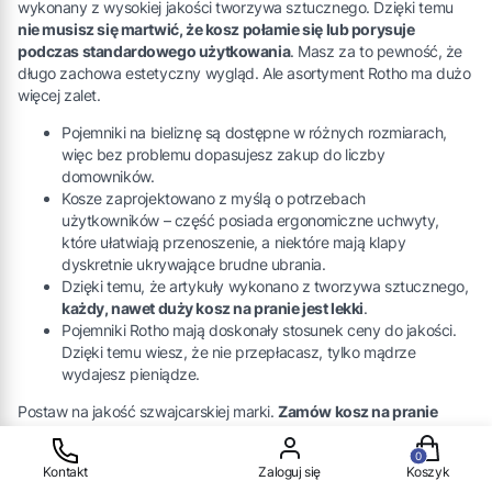
wykonany z wysokiej jakości tworzywa sztucznego. Dzięki temu
nie musisz się martwić, że kosz połamie się lub porysuje
podczas standardowego użytkowania
. Masz za to pewność, że
długo zachowa estetyczny wygląd. Ale asortyment Rotho ma dużo
więcej zalet.
Pojemniki na bieliznę są dostępne w różnych rozmiarach,
więc bez problemu dopasujesz zakup do liczby
domowników.
Kosze zaprojektowano z myślą o potrzebach
użytkowników – część posiada ergonomiczne uchwyty,
które ułatwiają przenoszenie, a niektóre mają klapy
dyskretnie ukrywające brudne ubrania.
Dzięki temu, że artykuły wykonano z tworzywa sztucznego,
każdy, nawet duży kosz na pranie jest lekki
.
Pojemniki Rotho mają doskonały stosunek ceny do jakości.
Dzięki temu wiesz, że nie przepłacasz, tylko mądrze
wydajesz pieniądze.
Postaw na jakość szwajcarskiej marki.
Zamów kosz na pranie
wysoki, duży lub mały w Rotho-Shop, by ułatwić sobie domowe
Produkty w
obowiązki
.
Kontakt
Zaloguj się
Koszyk