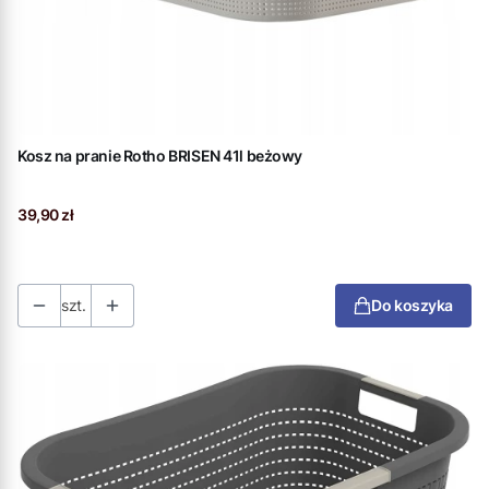
Kosz na pranie Rotho BRISEN 41l beżowy
Cena
39,90 zł
szt.
Do koszyka