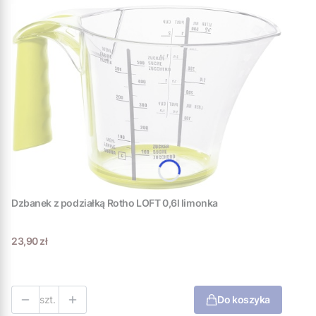
Dzbanek z podziałką Rotho LOFT 0,6l limonka
Cena
23,90 zł
szt.
Do koszyka