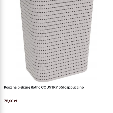
Kosz na bieliznę Rotho COUNTRY 55l cappuccino
Cena
75,90 zł