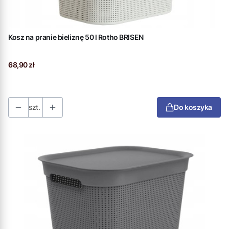
Kosz na pranie bieliznę 50 l Rotho BRISEN
Cena
68,90 zł
szt.
Do koszyka