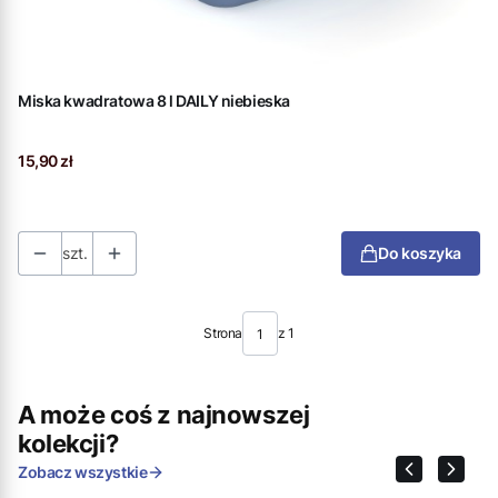
Miska kwadratowa 8 l DAILY niebieska
Cena
15,90 zł
szt.
Do koszyka
Strona
z 1
A może coś z najnowszej
kolekcji?
Zobacz wszystkie