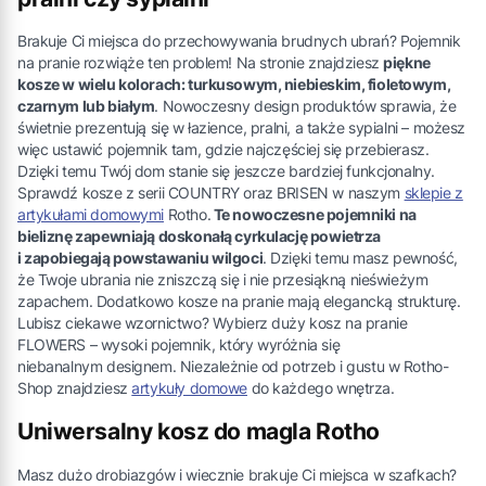
Brakuje Ci miejsca do przechowywania brudnych ubrań? Pojemnik
na pranie rozwiąże ten problem! Na stronie znajdziesz
piękne
kosze w wielu kolorach: turkusowym, niebieskim, fioletowym,
czarnym lub białym
. Nowoczesny design produktów sprawia, że
świetnie prezentują się w łazience, pralni, a także sypialni – możesz
więc ustawić pojemnik tam, gdzie najczęściej się przebierasz.
Dzięki temu Twój dom stanie się jeszcze bardziej funkcjonalny.
Sprawdź kosze z serii COUNTRY oraz BRISEN w naszym
sklepie z
artykułami domowymi
Rotho.
Te nowoczesne pojemniki na
bieliznę zapewniają doskonałą cyrkulację powietrza
i zapobiegają powstawaniu wilgoci
. Dzięki temu masz pewność,
że Twoje ubrania nie zniszczą się i nie przesiąkną nieświeżym
zapachem. Dodatkowo kosze na pranie mają elegancką strukturę.
Lubisz ciekawe wzornictwo? Wybierz duży kosz na pranie
FLOWERS – wysoki pojemnik, który wyróżnia się
niebanalnym designem. Niezależnie od potrzeb i gustu w Rotho-
Shop znajdziesz
artykuły domowe
do każdego wnętrza.
Uniwersalny kosz do magla Rotho
Masz dużo drobiazgów i wiecznie brakuje Ci miejsca w szafkach?