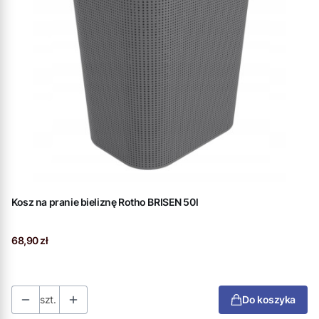
Kosz na pranie bieliznę Rotho BRISEN 50l
Cena
68,90 zł
szt.
Do koszyka