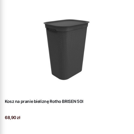
Kosz na pranie bieliznę Rotho BRISEN 50l
Cena
68,90 zł