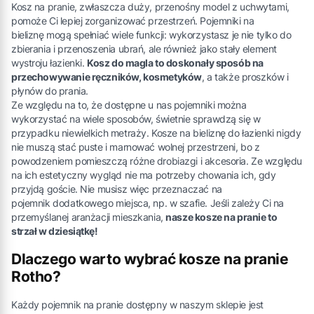
Kosz na pranie, zwłaszcza duży, przenośny model z uchwytami,
pomoże Ci lepiej zorganizować przestrzeń. Pojemniki na
bieliznę mogą spełniać wiele funkcji: wykorzystasz je nie tylko do
zbierania i przenoszenia ubrań, ale również jako stały element
wystroju łazienki.
Kosz do magla to doskonały sposób na
przechowywanie ręczników, kosmetyków
, a także proszków i
płynów do prania.
Ze względu na to, że dostępne u nas pojemniki można
wykorzystać na wiele sposobów, świetnie sprawdzą się w
przypadku niewielkich metraży. Kosze na bieliznę do łazienki nigdy
nie muszą stać puste i marnować wolnej przestrzeni, bo z
powodzeniem pomieszczą różne drobiazgi i akcesoria. Ze względu
na ich estetyczny wygląd nie ma potrzeby chowania ich, gdy
przyjdą goście. Nie musisz więc przeznaczać na
pojemnik dodatkowego miejsca, np. w szafie. Jeśli zależy Ci na
przemyślanej aranżacji mieszkania,
nasze kosze na pranie to
strzał w dziesiątkę!
Dlaczego warto wybrać kosze na pranie
Rotho?
Każdy pojemnik na pranie dostępny w naszym sklepie jest