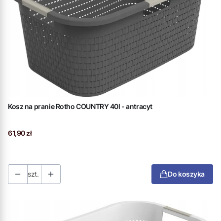
Kosz na pranie Rotho COUNTRY 40l - antracyt
Cena
61,90 zł
szt.
Do koszyka