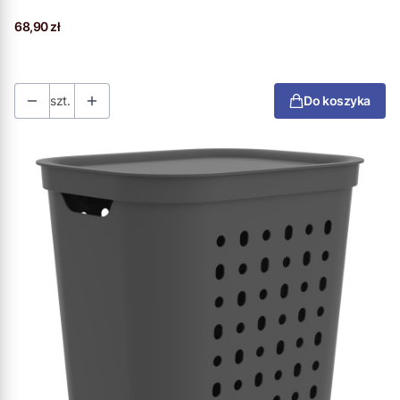
Cena
68,90 zł
szt.
Do koszyka