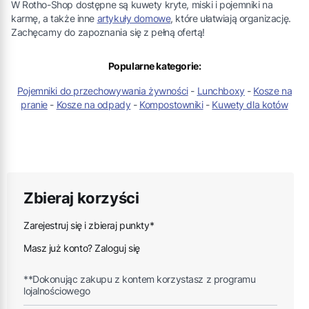
W Rotho-Shop dostępne są kuwety kryte, miski i pojemniki na
karmę, a także inne
artykuły domowe
, które ułatwiają organizację.
Zachęcamy do zapoznania się z pełną ofertą!
Popularne kategorie:
Pojemniki do przechowywania żywności
-
Lunchboxy
-
Kosze na
pranie
-
Kosze na odpady
-
Kompostowniki
-
Kuwety dla kotów
Zbieraj korzyści
Zarejestruj się i zbieraj punkty*
Masz już konto? Zaloguj się
**Dokonując zakupu z kontem korzystasz z programu
lojalnościowego