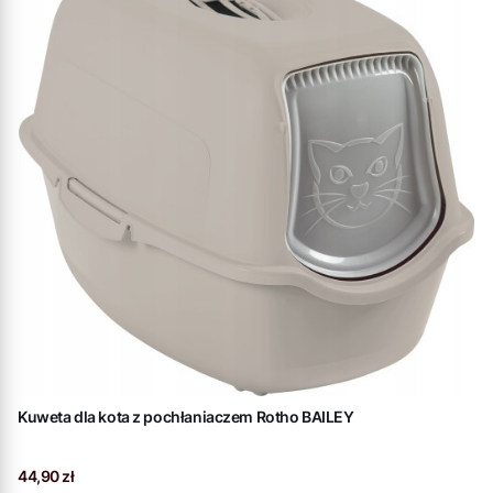
Kuweta dla kota z pochłaniaczem Rotho BAILEY
Cena
44,90 zł