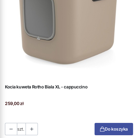
Kocia kuweta Rotho Biala XL - cappuccino
Cena
259,00 zł
szt.
Do koszyka