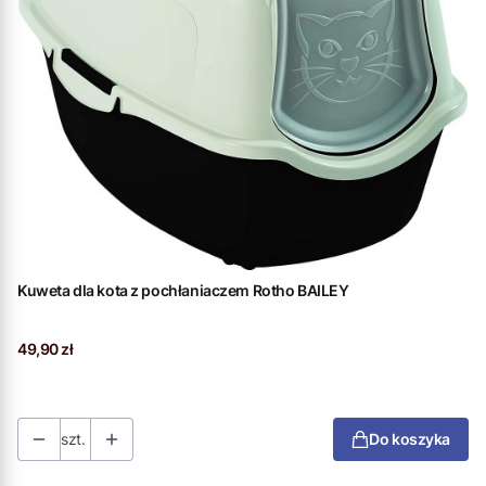
Kuweta dla kota z pochłaniaczem Rotho BAILEY
Cena
49,90 zł
szt.
Do koszyka