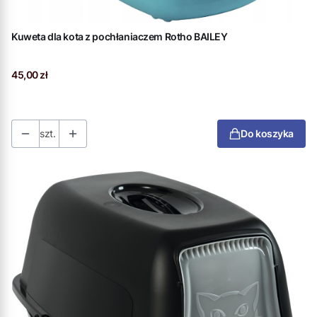
Kuweta dla kota z pochłaniaczem Rotho BAILEY
Cena
45,00 zł
szt.
Do koszyka