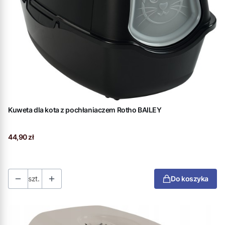
Kuweta dla kota z pochłaniaczem Rotho BAILEY
Cena
44,90 zł
szt.
Do koszyka