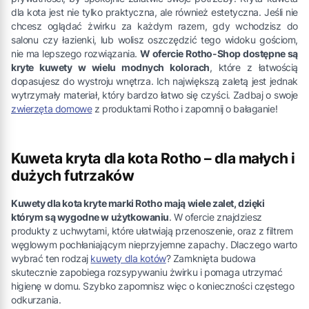
dla kota jest nie tylko praktyczna, ale również estetyczna. Jeśli nie
chcesz oglądać żwirku za każdym razem, gdy wchodzisz do
salonu czy łazienki, lub wolisz oszczędzić tego widoku gościom,
nie ma lepszego rozwiązania.
W ofercie Rotho-Shop dostępne są
kryte kuwety w wielu modnych kolorach
, które z łatwością
dopasujesz do wystroju wnętrza. Ich największą zaletą jest jednak
wytrzymały materiał, który bardzo łatwo się czyści. Zadbaj o swoje
zwierzęta domowe
z produktami Rotho i zapomnij o bałaganie!
Kuweta kryta dla kota Rotho – dla małych i
dużych futrzaków
Kuwety dla kota kryte marki Rotho mają wiele zalet, dzięki
którym są wygodne w użytkowaniu
. W ofercie znajdziesz
produkty z uchwytami, które ułatwiają przenoszenie, oraz z filtrem
węglowym pochłaniającym nieprzyjemne zapachy. Dlaczego warto
wybrać ten rodzaj
kuwety dla kotów
? Zamknięta budowa
skutecznie zapobiega rozsypywaniu żwirku i pomaga utrzymać
higienę w domu. Szybko zapomnisz więc o konieczności częstego
odkurzania.