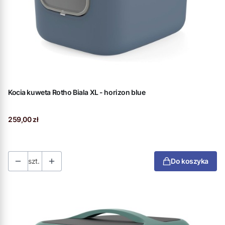
Kocia kuweta Rotho Biala XL - horizon blue
Cena
259,00 zł
szt.
Do koszyka