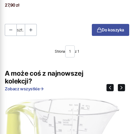
Cena
27,90 zł
szt.
Do koszyka
Strona
z 1
A może coś z najnowszej
kolekcji?
Zobacz wszystkie