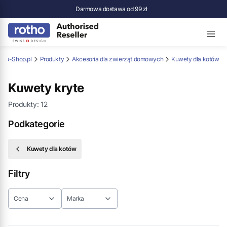
Darmowa dostawa od 99 zł
tho-Shop.pl
Produkty
Akcesoria dla zwierząt domowych
Kuwety dla kotów
Kuwety kryte
Produkty:
12
Podkategorie
Kuwety dla kotów
Filtry
Cena
Marka
Koniec filtrów