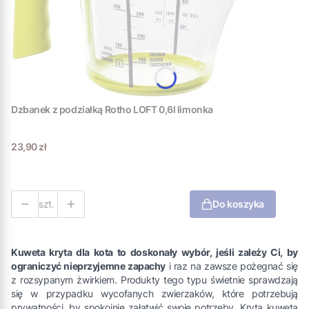
Dzbanek z podziałką Rotho LOFT 0,6l limonka
Cena
23,90 zł
szt.
Do koszyka
Kuweta kryta dla kota to doskonały wybór, jeśli zależy Ci, by
ograniczyć nieprzyjemne zapachy
i raz na zawsze pożegnać się
z rozsypanym żwirkiem. Produkty tego typu świetnie sprawdzają
się w przypadku wycofanych zwierzaków, które potrzebują
prywatności, by spokojnie załatwić swoje potrzeby. Kryta kuweta