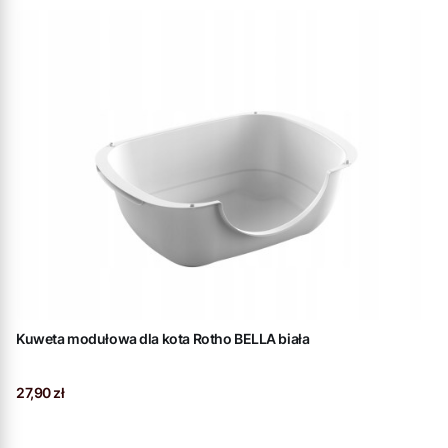
Kuweta modułowa dla kota Rotho BELLA biała
Cena
27,90 zł