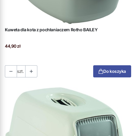
Kuweta dla kota z pochłaniaczem Rotho BAILEY
Cena
44,90 zł
szt.
Do koszyka