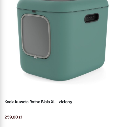
Kocia kuweta Rotho Biala XL - zielony
Cena
259,00 zł