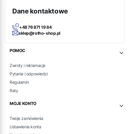
Dane kontaktowe
+48 76 871 19 84
sklep@rotho-shop.pl
Linki w stopce
POMOC
Zwroty i reklamacje
Pytania i odpowiedzi
Regulamin
Raty
MOJE KONTO
Twoje zamówienia
Ustawienia konta