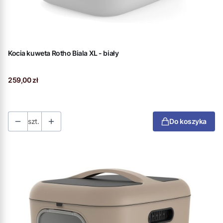
Kocia kuweta Rotho Biala XL - biały
Cena
259,00 zł
szt.
Do koszyka