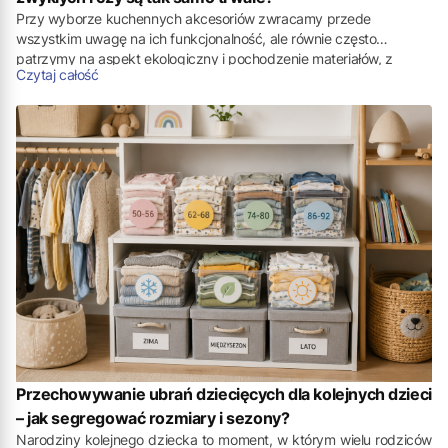
Przy wyborze kuchennych akcesoriów zwracamy przede
wszystkim uwagę na ich funkcjonalność, ale równie często
patrzymy na aspekt ekologiczny i pochodzenie materiałów, z
Czytaj całość
których wykonane zostały nasze pojemniki. Wyjaśnijmy, czym
cechują się
pojemniki ekologiczne z recyklingu
oraz czy takie
rozwiązania dorównują jakością tradycyjnym produktom.
Przechowywanie ubrań dziecięcych dla kolejnych dzieci
– jak segregować rozmiary i sezony?
Narodziny kolejnego dziecka to moment, w którym wielu rodziców