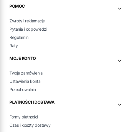
Linki w stopce
POMOC
Zwroty i reklamacje
Pytania i odpowiedzi
Regulamin
Raty
MOJE KONTO
Twoje zamówienia
Ustawienia konta
Przechowalnia
PŁATNOŚCI I DOSTAWA
Formy płatności
Czas i koszty dostawy