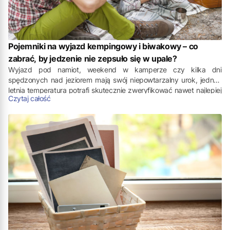
Pojemniki na wyjazd kempingowy i biwakowy – co
zabrać, by jedzenie nie zepsuło się w upale?
Wyjazd pod namiot, weekend w kamperze czy kilka dni
spędzonych nad jeziorem mają swój niepowtarzalny urok, jednak
letnia temperatura potrafi skutecznie zweryfikować nawet najlepiej
Czytaj całość
zaplanowany prowiant. Produkty, które w domowej kuchni bez
trudu zachowują świeżość, w warunkach polowych mogą w ciągu
kilku godzin stracić smak, aromat, a przede wszystkim przestać
być bezpieczne do spożycia. Właśnie dlatego przechowywanie
jedzenia na kempingu wymaga nie tylko dobrej organizacji, ale
również odpowiednio dobranych akcesoriów, które zabezpieczą
żywność przed wysoką temperaturą, wilgocią oraz przypadkowym
uszkodzeniem.