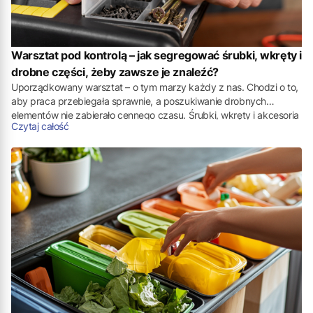
Warsztat pod kontrolą – jak segregować śrubki, wkręty i
drobne części, żeby zawsze je znaleźć?
Uporządkowany warsztat – o tym marzy każdy z nas. Chodzi o to,
aby praca przebiegała sprawnie, a poszukiwanie drobnych
elementów nie zabierało cennego czasu. Śrubki, wkręty i akcesoria
Czytaj całość
montażowe przechowywane w przemyślany sposób mogą pomóc
zachować kontrolę nad wyposażeniem oraz szybciej realizować
różne naprawy czy większe projekty.