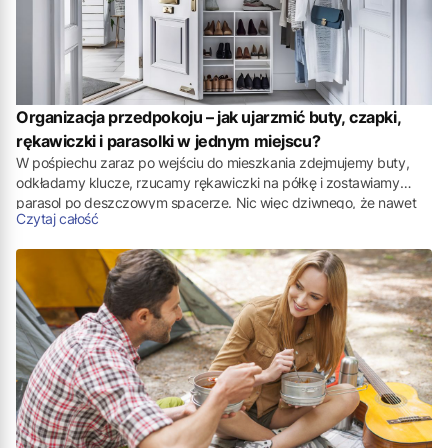
Organizacja przedpokoju – jak ujarzmić buty, czapki,
rękawiczki i parasolki w jednym miejscu?
W pośpiechu zaraz po wejściu do mieszkania zdejmujemy buty,
odkładamy klucze, rzucamy rękawiczki na półkę i zostawiamy
parasol po deszczowym spacerze. Nic więc dziwnego, że nawet
Czytaj całość
prawidłowo urządzona przestrzeń potrafi w krótkim czasie
zamienić się w małe centrum codziennego chaosu. Na szczęście
przemyślana organizacja przedpokoju z pojemnikami potrafi
odmienić tę strefę nie tylko wizualnie, ale przede wszystkim
funkcjonalnie.