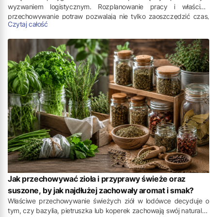
wyzwaniem logistycznym. Rozplanowanie pracy i właściwe
przechowywanie potraw pozwalają nie tylko zaoszczędzić czas,
Czytaj całość
ale także uniknąć marnowania żywności. Kluczem do sukcesu jest
dobrze przemyślane przygotowanie jedzenia na święta z
wyprzedzeniem oraz wykorzystanie funkcjonalnych akcesoriów
kuchennych.
Jak przechowywać zioła i przyprawy świeże oraz
suszone, by jak najdłużej zachowały aromat i smak?
Właściwe przechowywanie świeżych ziół w lodówce decyduje o
tym, czy bazylia, pietruszka lub koperek zachowają swój naturalny