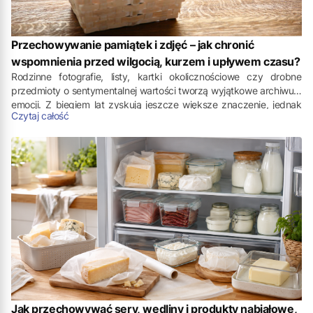
Przechowywanie pamiątek i zdjęć – jak chronić
wspomnienia przed wilgocią, kurzem i upływem czasu?
Rodzinne fotografie, listy, kartki okolicznościowe czy drobne
przedmioty o sentymentalnej wartości tworzą wyjątkowe archiwum
emocji. Z biegiem lat zyskują jeszcze większe znaczenie, jednak
Czytaj całość
papier, odbitki fotograficzne i delikatne materiały są szczególnie
podatne na działanie czasu. Wilgoć, kurz, światło słoneczne czy
nieodpowiednie warunki mogą prowadzić do ich zniszczenia.
Warto więc wiedzieć, jak przechowywać stare zdjęcia, dokumenty i
pamiątki, aby zachowały swój wygląd przez długie lata.
Jak przechowywać sery, wędliny i produkty nabiałowe,