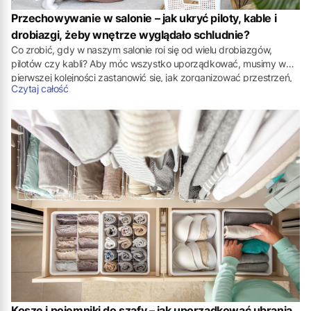
Przechowywanie w salonie – jak ukryć piloty, kable i
drobiazgi, żeby wnętrze wyglądało schludnie?
Co zrobić, gdy w naszym salonie roi się od wielu drobiazgów,
pilotów czy kabli? Aby móc wszystko uporządkować, musimy w
pierwszej kolejności zastanowić się, jak zorganizować przestrzeń,
Czytaj całość
aby różne przedmioty były zawsze na swoim miejscu, w
szczególności te, które przez większość czasu nie są używane. Z
pomocą przychodzą
organizery i pojemniki do salonu
, dzięki
którym przechowywanie staje się o wiele łatwiejsze.
Kosze i pojemniki do szafy – jak uporządkować ubrania,