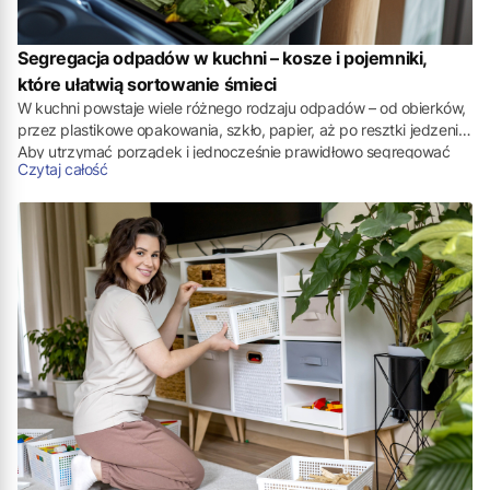
Segregacja odpadów w kuchni – kosze i pojemniki,
które ułatwią sortowanie śmieci
W kuchni powstaje wiele różnego rodzaju odpadów – od obierków,
przez plastikowe opakowania, szkło, papier, aż po resztki jedzenia.
Aby utrzymać porządek i jednocześnie prawidłowo segregować
Czytaj całość
śmieci, potrzebne są rozwiązania dopasowane do codziennych
potrzeb domowników. Sprawdźmy, co sprawdzi się w kuchni
najlepiej i na co zwrócić uwagę przy wyborze
pojemników do
segregacji odpadów
.