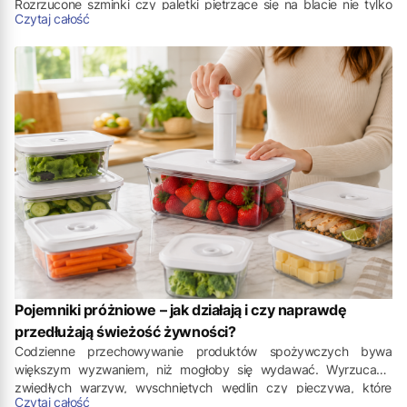
Rozrzucone szminki czy paletki piętrzące się na blacie nie tylko
Czytaj całość
utrudniają poranną rutynę, ale mogą też wpływać na trwałość i
higienę kosmetyków. Zorganizowana przestrzeń daje możliwość
szybkiego odnalezienia ulubionych produktów, a przy okazji nadaje
toaletce uporządkowanego wyglądu.
Pojemniki próżniowe – jak działają i czy naprawdę
przedłużają świeżość żywności?
Codzienne przechowywanie produktów spożywczych bywa
większym wyzwaniem, niż mogłoby się wydawać. Wyrzucanie
zwiędłych warzyw, wyschniętych wędlin czy pieczywa, które
Czytaj całość
straciło swoje walory już po kilkudziesięciu godzinach, generuje