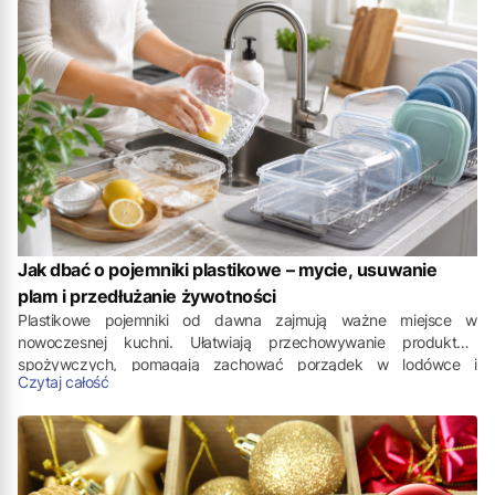
szczęście istnieją sprawdzone sposoby, dzięki którym nie trzeba
długo się zastanawiać, jak ogarnąć bałagan w samochodzie.
Jak dbać o pojemniki plastikowe – mycie, usuwanie
plam i przedłużanie żywotności
Plastikowe pojemniki od dawna zajmują ważne miejsce w
nowoczesnej kuchni. Ułatwiają przechowywanie produktów
spożywczych, pomagają zachować porządek w lodówce i
Czytaj całość
pozwalają wygodnie transportować posiłki poza domem. Nawet
najbardziej trwałe tworzywa nie są jednak odporne na skutki
codziennej eksploatacji. Na szczęście kilka prostych nawyków
wystarczy, aby przez długi czas zachowały swoje walory
użytkowe oraz nienaganną prezencję.