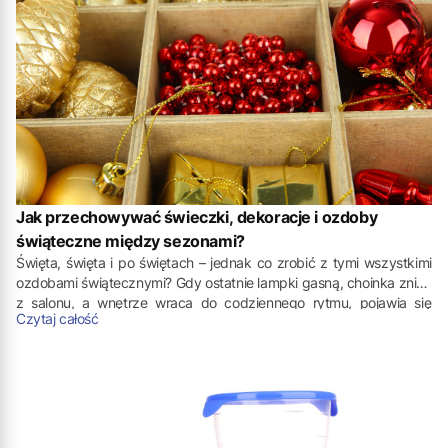
Jak przechowywać świeczki, dekoracje i ozdoby
świąteczne między sezonami?
Święta, święta i po świętach – jednak co zrobić z tymi wszystkimi
ozdobami świątecznymi? Gdy ostatnie lampki gasną, choinka znika
z salonu, a wnętrze wraca do codziennego rytmu, pojawia się
Czytaj całość
pytanie, które co roku zadaje sobie wiele osób: gdzie i w jaki
sposób bezpiecznie przechować sezonowe dekoracje?
Przemyślane przechowywanie ozdób świątecznych pozwala nie
tylko zachować ich idealny stan, ale także znacząco ułatwia
przygotowania do kolejnego sezonu.