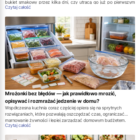
bukiet smakowy przez kilka dni, czy utracą go już po pierwszym
Czytaj całość
dniu. Największym przeciwnikiem świeżości jest nadmiar wilgoci
oraz niekontrolowany dostęp powietrza, który przyspiesza proces
więdnięcia.
Mrożonki bez błędów — jak prawidłowo mrozić,
opisywać i rozmrażać jedzenie w domu?
Współczesna kuchnia coraz częściej opiera się na sprytnych
rozwiązaniach, które pozwalają oszczędzać czas, ograniczać
marnowanie żywności i lepiej zarządzać domowym budżetem.
Czytaj całość
Jednym z nich jest mrożenie – praktyka znana od lat, lecz wciąż
popełnia się przy niej wiele błędów, które wpływają na jakość i
bezpieczeństwo przechowywanych produktów.