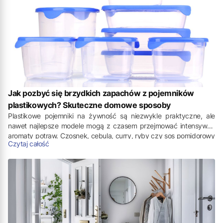
Jak pozbyć się brzydkich zapachów z pojemników
plastikowych? Skuteczne domowe sposoby
Plastikowe pojemniki na żywność są niezwykle praktyczne, ale
nawet najlepsze modele mogą z czasem przejmować intensywne
aromaty potraw. Czosnek, cebula, curry, ryby czy sos pomidorowy
Czytaj całość
często pozostawiają ślad, którego zwykłe mycie nie zawsze potrafi
usunąć. Właśnie wtedy pojawia się pytanie, jak usunąć zapach z
pojemnika, aby znów był w pełni komfortowy w codziennym
użytkowaniu?