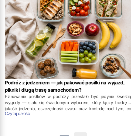
Podróż z jedzeniem — jak pakować posiłki na wyjazd,
piknik i długą trasę samochodem?
Planowanie posiłków w podróży przestało być jedynie kwestią
wygody — stało się świadomym wyborem, który łączy troskę o
jakość jedzenia, oszczędność czasu oraz kontrolę nad tym, co
Czytaj całość
trafia na talerz. Przygotowane zapasy żywności pozwalają
zachować rytm dnia nawet podczas wielogodzinnych przejazdów i
wypoczynku poza domem. Kluczem jest jednak nie tylko to, co
zabieramy, lecz przede wszystkim sposób, w jaki to pakujemy.