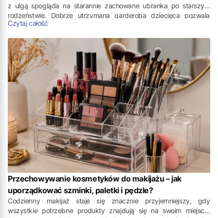
z ulgą spogląda na starannie zachowane ubranka po starszym
rodzeństwie. Dobrze utrzymana garderoba dziecięca pozwala
Czytaj całość
ograniczyć wydatki, a jednocześnie daje pewność, że maluch
otrzyma sprawdzone i wygodne ubrania. Aby jednak po kilku
miesiącach lub latach nie zmierzyć się z chaosem pełnym
pomieszanych rozmiarów i sezonów, niezbędne staje się
przemyślane przechowywanie ubranek dziecięcych.
Przechowywanie kosmetyków do makijażu – jak
uporządkować szminki, paletki i pędzle?
Codzienny makijaż staje się znacznie przyjemniejszy, gdy
wszystkie potrzebne produkty znajdują się na swoim miejscu.