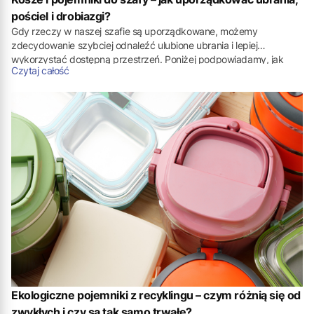
pościel i drobiazgi?
Gdy rzeczy w naszej szafie są uporządkowane, możemy
zdecydowanie szybciej odnaleźć ulubione ubrania i lepiej
wykorzystać dostępną przestrzeń. Poniżej podpowiadamy, jak
Czytaj całość
możemy wykorzystać
kosze do szafy
, pojemniki oraz praktyczne
akcesoria, aby wygodnie przechowywać odzież, pościel i drobne
przedmioty. Pokazujemy również, jak stworzyć funkcjonalną
garderobę, w której każda rzecz będzie na swoim miejscu.
Ekologiczne pojemniki z recyklingu – czym różnią się od
zwykłych i czy są tak samo trwałe?