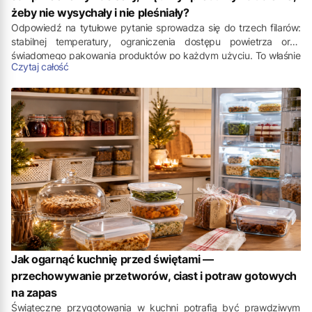
żeby nie wysychały i nie pleśniały?
Odpowiedź na tytułowe pytanie sprowadza się do trzech filarów:
stabilnej temperatury, ograniczenia dostępu powietrza oraz
świadomego pakowania produktów po każdym użyciu. To właśnie
Czytaj całość
ich brak najczęściej prowadzi do tego, że nabiał traci świeżość
szybciej, niż sugerowałaby data na opakowaniu. Nie chodzi
wyłącznie o samą lodówkę, ale o sposób, w jaki organizujemy jej
wnętrze i jak traktujemy produkty już po otwarciu.
Jak ogarnąć kuchnię przed świętami —
przechowywanie przetworów, ciast i potraw gotowych
na zapas
Świąteczne przygotowania w kuchni potrafią być prawdziwym