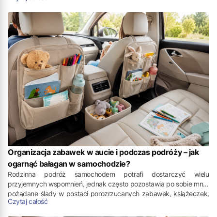
niepotrzebne koszty i przyczynia się do marnowania żywności. Nic
więc dziwnego, że coraz większą popularnością cieszą się
pojemniki próżniowe do żywności, które mają pomagać w
zachowaniu świeżości produktów przez dłuższy czas. Czy jednak
rzeczywiście spełniają pokładane w nich oczekiwania?
Organizacja zabawek w aucie i podczas podróży – jak
ogarnąć bałagan w samochodzie?
Rodzinna podróż samochodem potrafi dostarczyć wielu
przyjemnych wspomnień, jednak często pozostawia po sobie mniej
pożądane ślady w postaci porozrzucanych zabawek, książeczek,
Czytaj całość
przekąsek i drobnych akcesoriów. Wystarczy kilka dłuższych tras,
aby wnętrze auta zaczęło przypominać mobilny pokój zabaw. Na