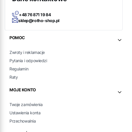
+48 76 871 19 84
sklep@rotho-shop.pl
Linki w stopce
POMOC
Zwroty i reklamacje
Pytania i odpowiedzi
Regulamin
Raty
MOJE KONTO
Twoje zamówienia
Ustawienia konta
Przechowalnia