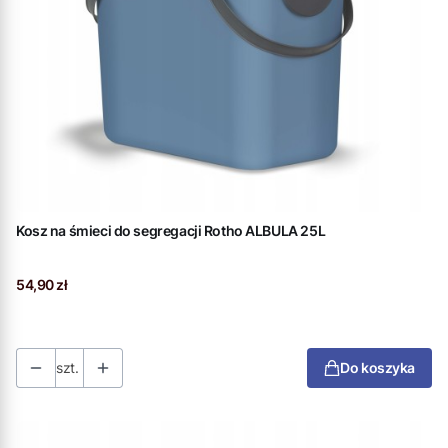
Kosz na śmieci do segregacji Rotho ALBULA 25L
Cena
54,90 zł
szt.
Do koszyka