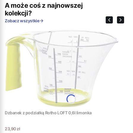
A może coś z najnowszej
kolekcji?
Zobacz wszystkie
Dzbanek z podziałką Rotho LOFT 0,6l limonka
Cena
23,90 zł