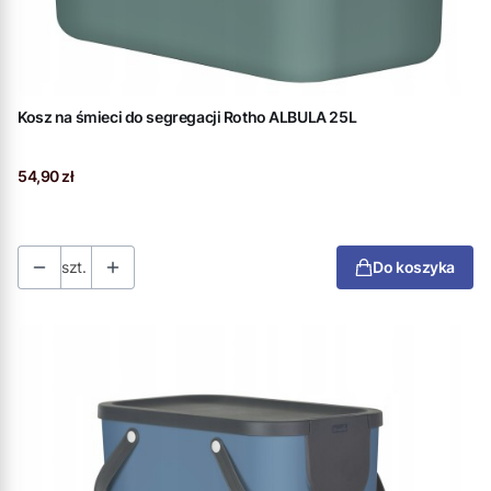
Kosz na śmieci do segregacji Rotho ALBULA 25L
Cena
54,90 zł
szt.
Do koszyka