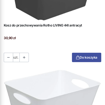
Kosz do przechowywania Rotho LIVING 44l antracyt
Cena
30,90 zł
szt.
Do koszyka