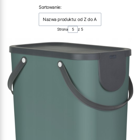
Lista produktów
Sortowanie:
Nazwa produktu: od Z do A
Strona
z 5