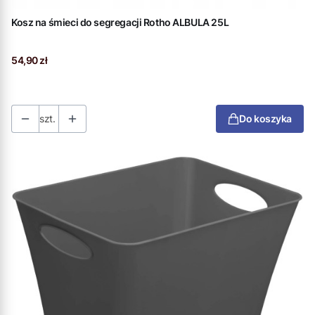
Kosz na śmieci do segregacji Rotho ALBULA 25L
Cena
54,90 zł
szt.
Do koszyka