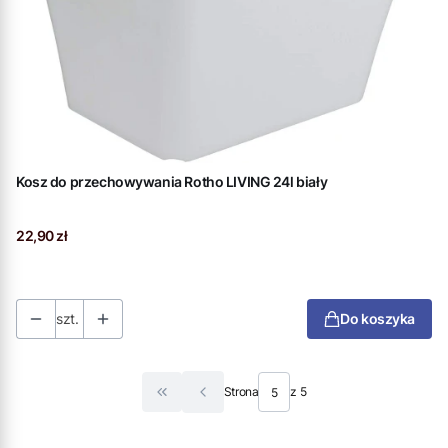
Kosz do przechowywania Rotho LIVING 24l biały
Cena
22,90 zł
szt.
Do koszyka
Strona
z 5
Wróć do pierwszej strony z produktami