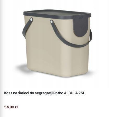
Kosz na śmieci do segregacji Rotho ALBULA 25L
Cena
54,90 zł