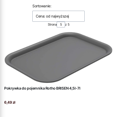
Lista produktów
Sortowanie:
Cena: od najwyższej
Strona
z 5
Pokrywka do pojemnika Rotho BRISEN 4,5l-7l
Cena
6,49 zł