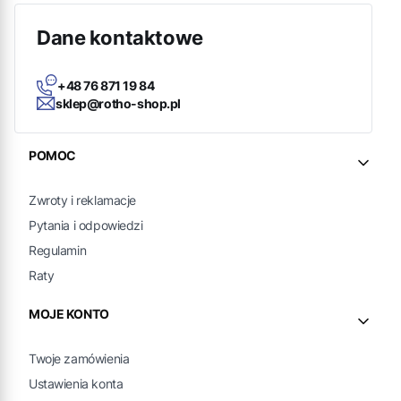
Dane kontaktowe
+48 76 871 19 84
sklep@rotho-shop.pl
Linki w stopce
POMOC
Zwroty i reklamacje
Pytania i odpowiedzi
Regulamin
Raty
MOJE KONTO
Twoje zamówienia
Ustawienia konta