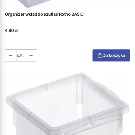
Organizer wkład do szuflad Rotho BASIC
Cena
4,90 zł
szt.
Do koszyka