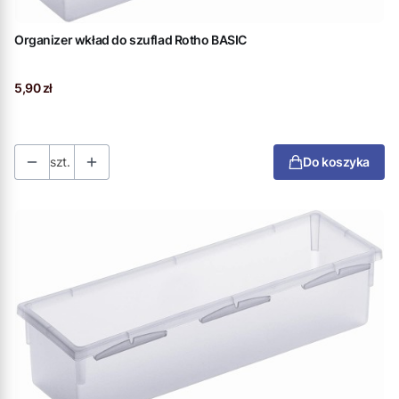
Organizer wkład do szuflad Rotho BASIC
Cena
5,90 zł
szt.
Do koszyka