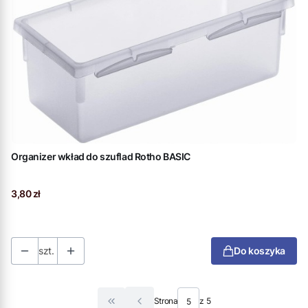
Organizer wkład do szuflad Rotho BASIC
Cena
3,80 zł
szt.
Do koszyka
Strona
z 5
Wróć do pierwszej strony z produktami