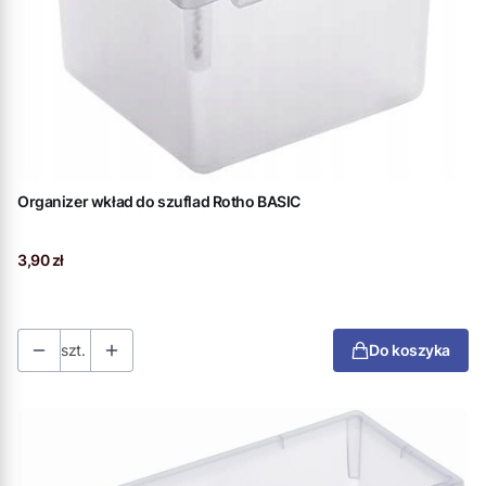
Organizer wkład do szuflad Rotho BASIC
Cena
3,90 zł
szt.
Do koszyka