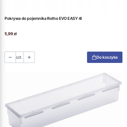
Pokrywa do pojemnika Rotho EVO EASY 4l
Cena
5,99 zł
szt.
Do koszyka