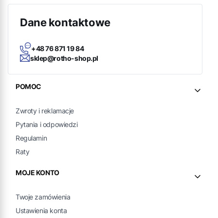
Dane kontaktowe
+48 76 871 19 84
sklep@rotho-shop.pl
Linki w stopce
POMOC
Zwroty i reklamacje
Pytania i odpowiedzi
Regulamin
Raty
MOJE KONTO
Twoje zamówienia
Ustawienia konta