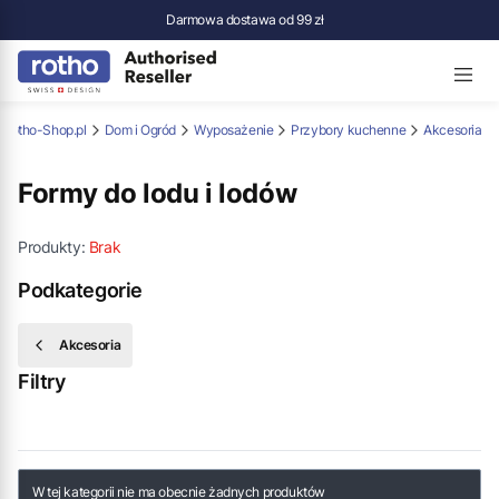
Darmowa dostawa od 99 zł
Rotho-Shop.pl
Dom i Ogród
Wyposażenie
Przybory kuchenne
Akcesoria
Formy do lodu i lodów
Produkty:
Brak
Podkategorie
Akcesoria
Filtry
Koniec filtrów
Lista produktów
W tej kategorii nie ma obecnie żadnych produktów