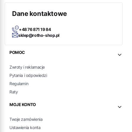
Dane kontaktowe
+48 76 871 19 84
sklep@rotho-shop.pl
Linki w stopce
POMOC
Zwroty i reklamacje
Pytania i odpowiedzi
Regulamin
Raty
MOJE KONTO
Twoje zamówienia
Ustawienia konta