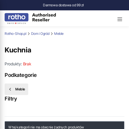
Darmowa dostawa od 99 zł
Rotho-Shop.pl
Dom i Ogród
Meble
Kuchnia
Produkty:
Brak
Podkategorie
Meble
Filtry
Koniec filtrów
Lista produktów
W tej kategorii nie ma obecnie żadnych produktów