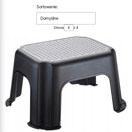
Lista produktów
Sortowanie:
Domyślne
Strona
z 4