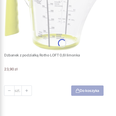
Dzbanek z podziałką Rotho LOFT 0,6l limonka
Cena
23,90 zł
szt.
Do koszyka