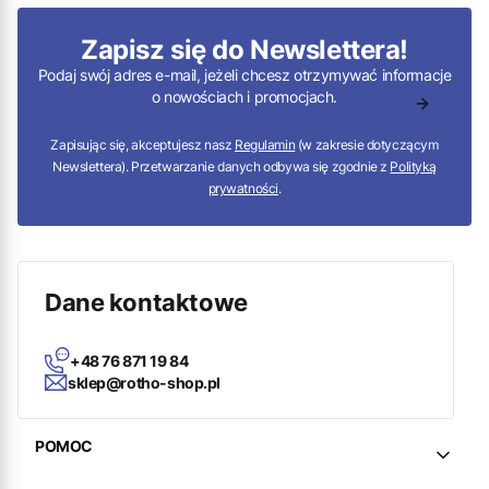
Zapisz się do Newslettera!
Podaj swój adres e-mail, jeżeli chcesz otrzymywać informacje
o nowościach i promocjach.
Zapisując się, akceptujesz nasz
Regulamin
(w zakresie dotyczącym
Newslettera). Przetwarzanie danych odbywa się zgodnie z
Polityką
prywatności
.
Dane kontaktowe
+48 76 871 19 84
sklep@rotho-shop.pl
Linki w stopce
POMOC