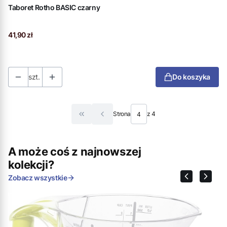
Taboret Rotho BASIC czarny
Cena
41,90 zł
szt.
Do koszyka
Strona
z 4
Wróć do pierwszej strony z produktami
A może coś z najnowszej
kolekcji?
Zobacz wszystkie