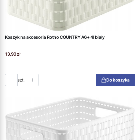
Koszyk na akcesoria Rotho COUNTRY A6+ 4l biały
Cena
13,90 zł
szt.
Do koszyka