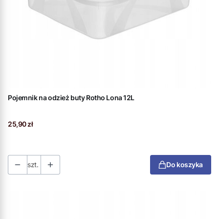
Pojemnik na odzież buty Rotho Lona 12L
Cena
25,90 zł
szt.
Do koszyka