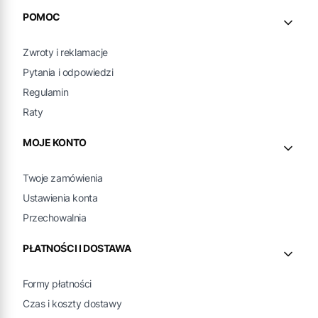
Linki w stopce
POMOC
Zwroty i reklamacje
Pytania i odpowiedzi
Regulamin
Raty
MOJE KONTO
Twoje zamówienia
Ustawienia konta
Przechowalnia
PŁATNOŚCI I DOSTAWA
Formy płatności
Czas i koszty dostawy