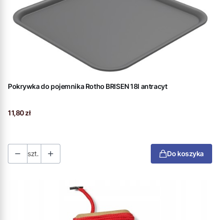
Pokrywka do pojemnika Rotho BRISEN 18l antracyt
Cena
11,80 zł
szt.
Do koszyka