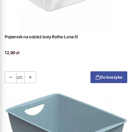
Pojemnik na odzież buty Rotho Lona 5l
Cena
12,90 zł
szt.
Do koszyka