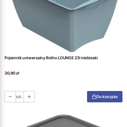
Pojemnik uniwersalny Rotho LOUNGE 23l niebieski
Cena
30,80 zł
szt.
Do koszyka