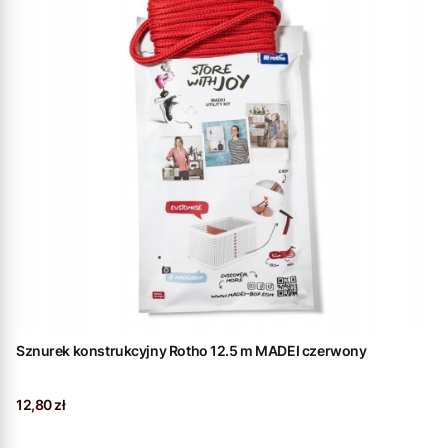
Sznurek konstrukcyjny Rotho 12.5 m MADEI czerwony
Cena
12,80 zł