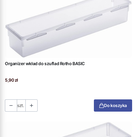
Organizer wkład do szuflad Rotho BASIC
Cena
5,90 zł
szt.
Do koszyka