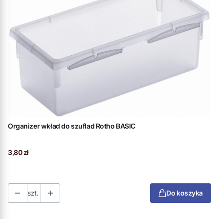
Organizer wkład do szuflad Rotho BASIC
Cena
3,80 zł
szt.
Do koszyka