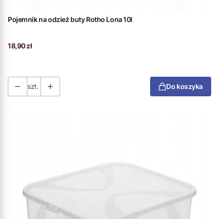
Pojemnik na odzież buty Rotho Lona 10l
Cena
18,90 zł
szt.
Do koszyka