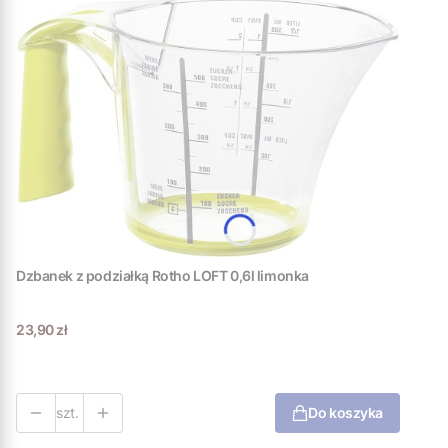
Dzbanek z podziałką Rotho LOFT 0,6l limonka
Cena
23,90 zł
szt.
Do koszyka