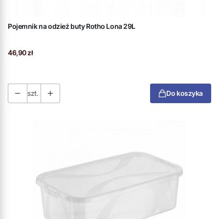
Pojemnik na odzież buty Rotho Lona 29L
Cena
46,90 zł
szt.
Do koszyka