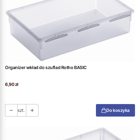
Organizer wkład do szuflad Rotho BASIC
Cena
6,90 zł
szt.
Do koszyka