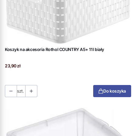
Koszyk na akcesoria Rothol COUNTRY A5+ 11l biały
Cena
23,90 zł
szt.
Do koszyka