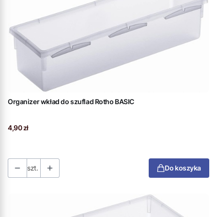
Organizer wkład do szuflad Rotho BASIC
Cena
4,90 zł
szt.
Do koszyka