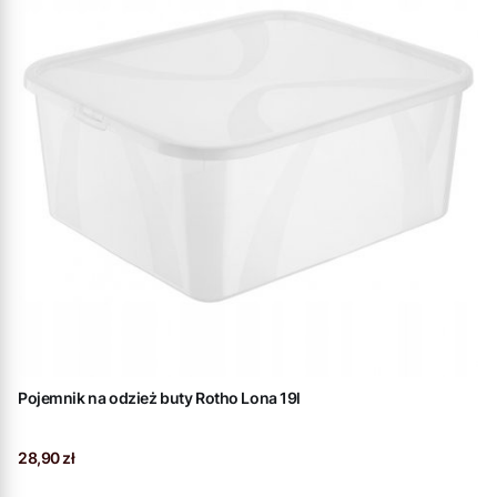
Pojemnik na odzież buty Rotho Lona 19l
Cena
28,90 zł