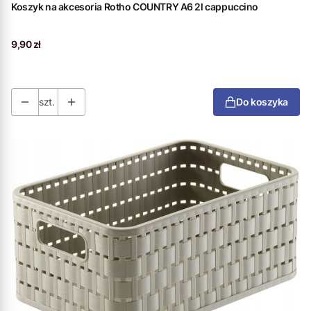
Koszyk na akcesoria Rotho COUNTRY A6 2l cappuccino
Cena
9,90 zł
szt.
Do koszyka