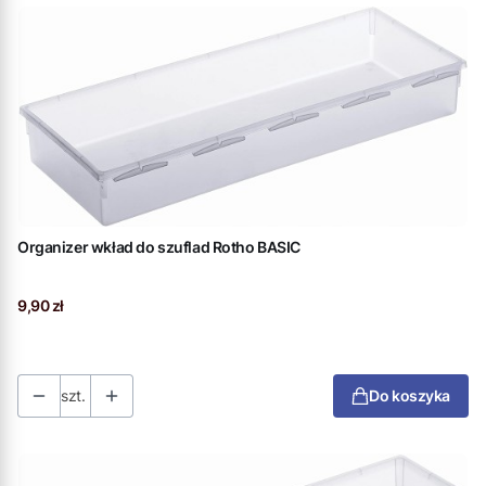
Organizer wkład do szuflad Rotho BASIC
Cena
9,90 zł
szt.
Do koszyka