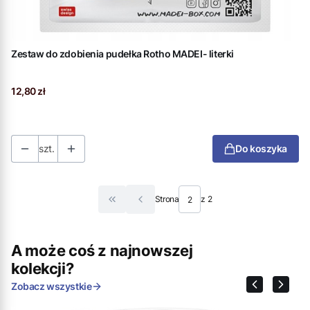
Zestaw do zdobienia pudełka Rotho MADEI- literki
Cena
12,80 zł
szt.
Do koszyka
Strona
z 2
Wróć do pierwszej strony z produktami
A może coś z najnowszej
kolekcji?
Zobacz wszystkie