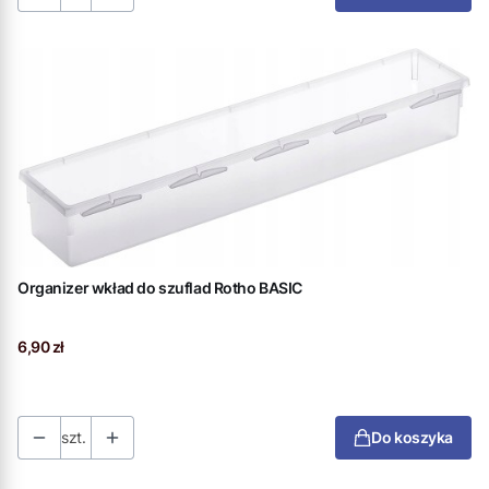
Organizer wkład do szuflad Rotho BASIC
Cena
6,90 zł
szt.
Do koszyka