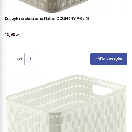
Koszyk na akcesoria Rotho COUNTRY A6+ 4l
Cena
15,90 zł
szt.
Do koszyka