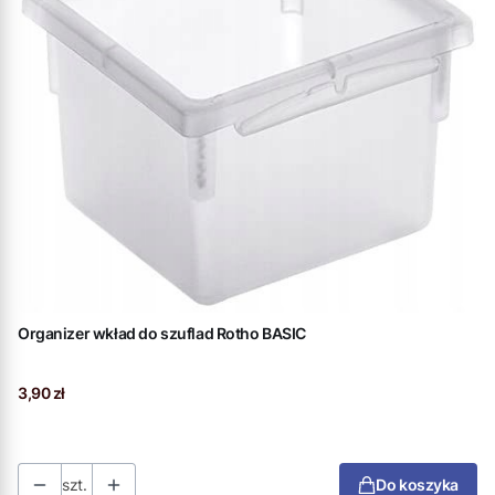
Organizer wkład do szuflad Rotho BASIC
Cena
3,90 zł
szt.
Do koszyka