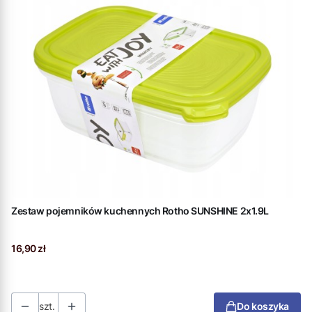
Zestaw pojemników kuchennych Rotho SUNSHINE 2x1.9L
Cena
16,90 zł
szt.
Do koszyka