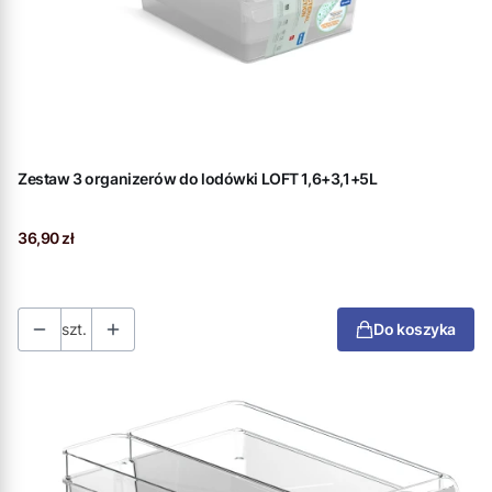
Zestaw 3 organizerów do lodówki LOFT 1,6+3,1+5L
Cena
36,90 zł
szt.
Do koszyka