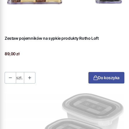
Zestaw pojemników na sypkie produkty Rotho Loft
Cena
89,00 zł
szt.
Do koszyka