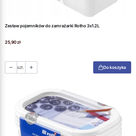
Zestaw pojemników do zamrażarki Rotho 3x1.2L
Cena
25,90 zł
szt.
Do koszyka