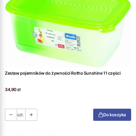
Zestaw pojemników do żywności Rotho Sunshine 11 części
Cena
34,90 zł
szt.
Do koszyka