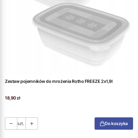
Zestaw pojemników do mrożenia Rotho FREEZE 2x1,9l
Cena
18,90 zł
szt.
Do koszyka