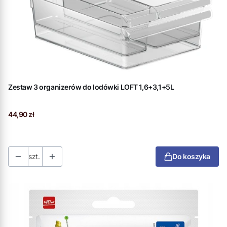
Zestaw 3 organizerów do lodówki LOFT 1,6+3,1+5L
Cena
44,90 zł
szt.
Do koszyka