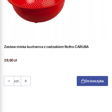
Zestaw miska kuchenna z cedzakiem Rotho CARUBA
Cena
29,90 zł
szt.
Do koszyka