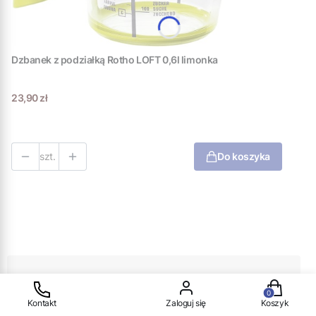
Dzbanek z podziałką Rotho LOFT 0,6l limonka
Cena
23,90 zł
szt.
Do koszyka
Zbieraj korzyści
Produkty w
Kontakt
Zaloguj się
Koszyk
Zarejestruj się i zbieraj punkty*