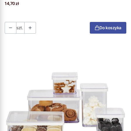
Cena
14,70 zł
szt.
Do koszyka