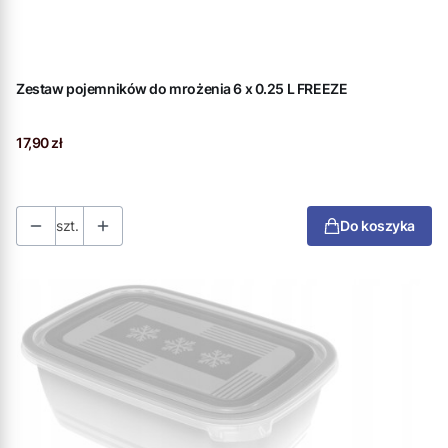
Zestaw pojemników do mrożenia 6 x 0.25 L FREEZE
Cena
17,90 zł
szt.
Do koszyka