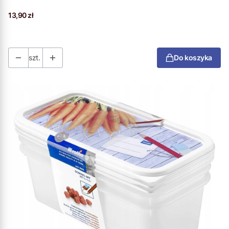
Cena
13,90 zł
szt.
Do koszyka