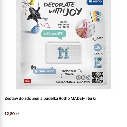
Zestaw do zdobienia pudełka Rotho MADEI- literki
Cena
12,80 zł