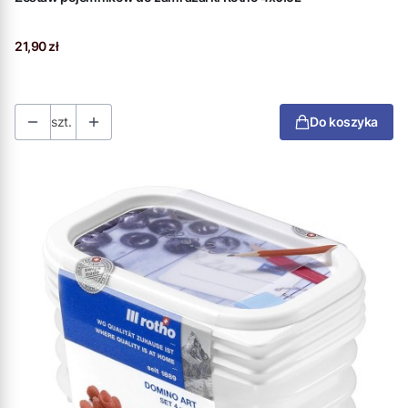
Cena
21,90 zł
szt.
Do koszyka