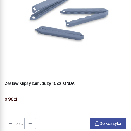
Zestaw Klipsy zam. duży 10 cz. ONDA
Cena
9,90 zł
szt.
Do koszyka