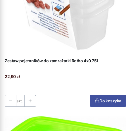
Zestaw pojemników do zamrażarki Rotho 4x0.75L
Cena
22,90 zł
szt.
Do koszyka