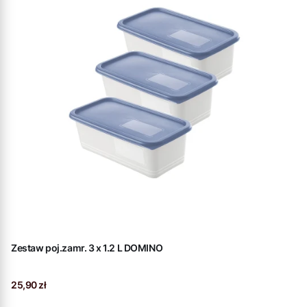
Zestaw poj.zamr. 3 x 1.2 L DOMINO
Cena
25,90 zł