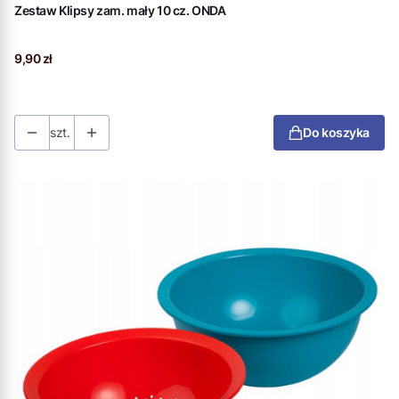
Zestaw Klipsy zam. mały 10 cz. ONDA
Cena
9,90 zł
szt.
Do koszyka