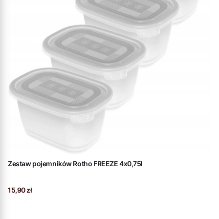
Zestaw pojemników Rotho FREEZE 4x0,75l
Cena
15,90 zł