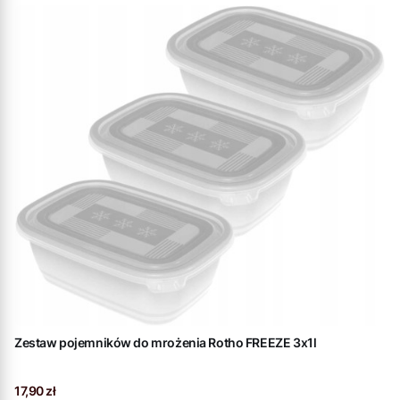
Zestaw pojemników do mrożenia Rotho FREEZE 3x1l
Cena
17,90 zł