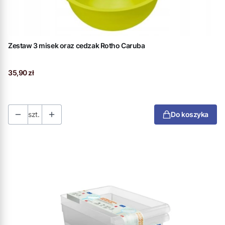
Zestaw 3 misek oraz cedzak Rotho Caruba
Cena
35,90 zł
szt.
Do koszyka