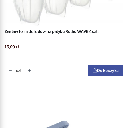
Zestaw form do lodów na patyku Rotho WAVE 4szt.
Cena
15,90 zł
szt.
Do koszyka