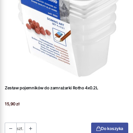
Zestaw pojemników do zamrażarki Rotho 4x0.2L
Cena
15,90 zł
szt.
Do koszyka