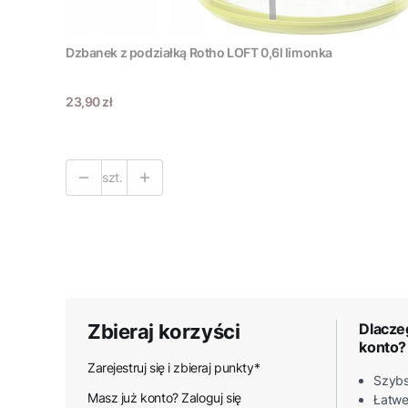
Dzbanek z podziałką Rotho LOFT 0,6l limonka
Cena
23,90 zł
szt.
Zbieraj korzyści
Dlacze
konto?
Zarejestruj się i zbieraj punkty*
Szybs
Masz już konto? Zaloguj się
Łatwe