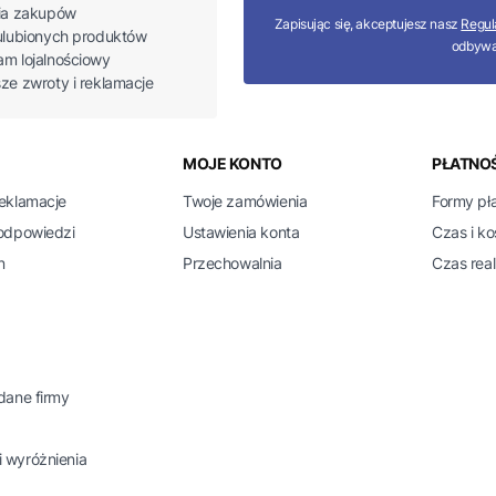
ria zakupów
Zapisując się, akceptujesz nasz
Regul
 ulubionych produktów
odbywa
am lojalnościowy
sze zwroty i reklamacje
 w stopce
MOJE KONTO
PŁATNOŚ
reklamacje
Twoje zamówienia
Formy pł
 odpowiedzi
Ustawienia konta
Czas i k
n
Przechowalnia
Czas real
 dane firmy
 wyróżnienia