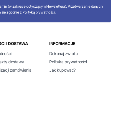
amin
(w zakresie dotyczącym Newslettera). Przetwarzanie danych
 się zgodnie z
Polityką prywatności
.
CI I DOSTAWA
INFORMACJE
atności
Dokonaj zwrotu
oszty dostawy
Polityka prywatności
izacji zamówienia
Jak kupować?