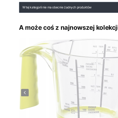
Lista produktów
W tej kategorii nie ma obecnie żadnych produktów
A może coś z najnowszej kolekcj