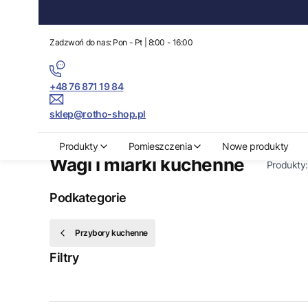
Zadzwoń do nas: Pon - Pt | 8:00 - 16:00
+48 76 871 19 84
sklep@rotho-shop.pl
Rotho-Shop.pl
Dom i Ogród
Wyposażenie
Przybory kuchenne
Produkty
Pomieszczenia
Nowe produkty
Wagi i miarki kuchenne
Produkty
Podkategorie
Przybory kuchenne
Filtry
Koniec filtrów