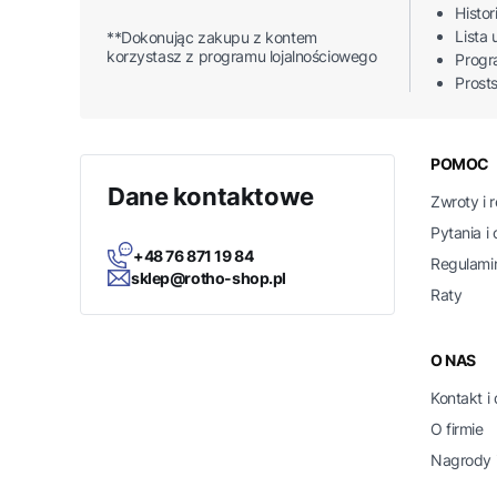
Histo
Lista
**Dokonując zakupu z kontem
korzystasz z programu lojalnościowego
Progr
Prost
Linki
POMOC
Dane kontaktowe
Zwroty i 
Pytania i
+48 76 871 19 84
Regulami
sklep@rotho-shop.pl
Raty
O NAS
Kontakt i
O firmie
Nagrody i