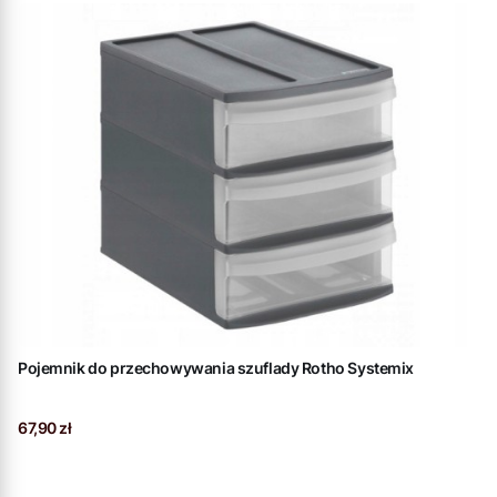
Pojemnik do przechowywania szuflady Rotho Systemix
Cena
67,90 zł