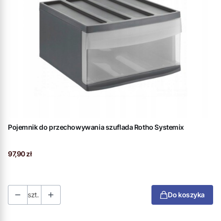
Pojemnik do przechowywania szuflada Rotho Systemix
Cena
97,90 zł
szt.
Do koszyka