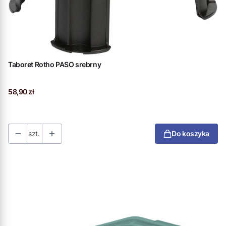
Taboret Rotho PASO srebrny
Cena
58,90 zł
szt.
Do koszyka