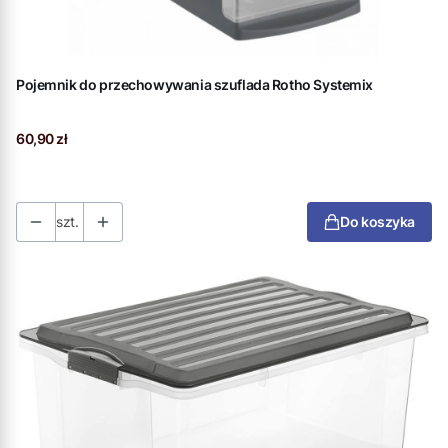
Pojemnik do przechowywania szuflada Rotho Systemix
Cena
60,90 zł
szt.
Do koszyka