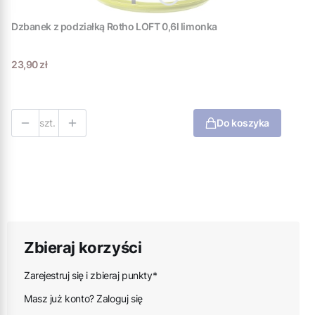
Dzbanek z podziałką Rotho LOFT 0,6l limonka
Cena
23,90 zł
szt.
Do koszyka
Zbieraj korzyści
Zarejestruj się i zbieraj punkty*
Masz już konto? Zaloguj się