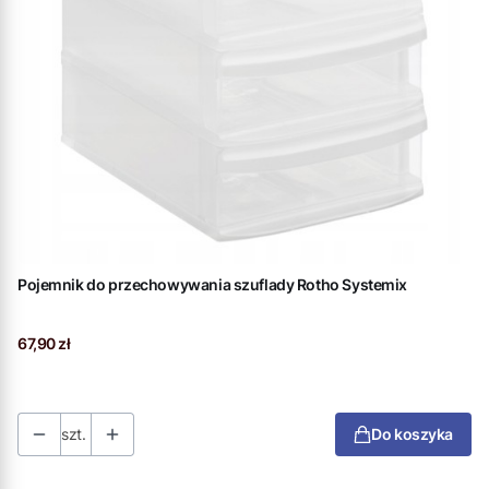
Pojemnik do przechowywania szuflady Rotho Systemix
Cena
67,90 zł
szt.
Do koszyka