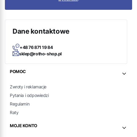
Dane kontaktowe
+48 76 871 19 84
sklep@rotho-shop.pl
Linki w stopce
POMOC
Zwroty i reklamacje
Pytania i odpowiedzi
Regulamin
Raty
MOJE KONTO