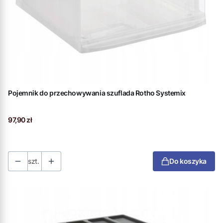
Pojemnik do przechowywania szuflada Rotho Systemix
Cena
97,90 zł
szt.
Do koszyka