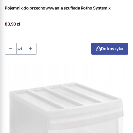
Pojemnik do przechowywania szuflada Rotho Systemix
Cena
83,90 zł
szt.
Do koszyka