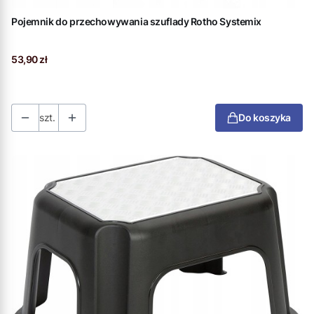
Pojemnik do przechowywania szuflady Rotho Systemix
Cena
53,90 zł
szt.
Do koszyka