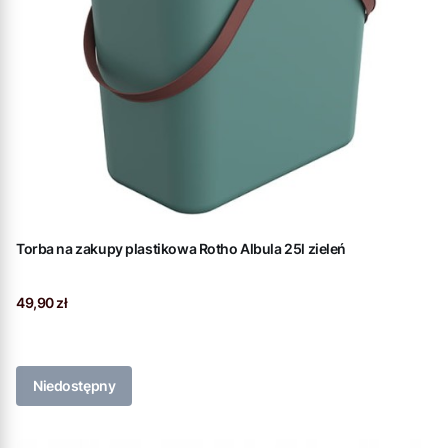
Torba na zakupy plastikowa Rotho Albula 25l zieleń
Cena
49,90 zł
Niedostępny