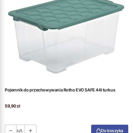
Pojemnik do przechowywania Rotho EVO SAFE 44l turkus
Cena
59,90 zł
szt.
Do koszyka