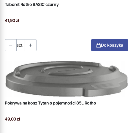
Taboret Rotho BASIC czarny
Cena
41,90 zł
szt.
Do koszyka
Pokrywa na kosz Tytan o pojemności 85L Rotho
Cena
49,00 zł