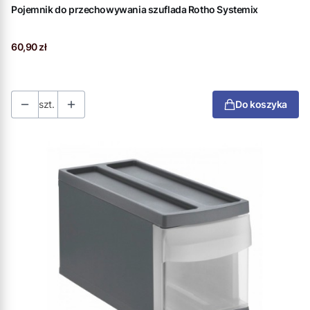
Pojemnik do przechowywania szuflada Rotho Systemix
Cena
60,90 zł
szt.
Do koszyka