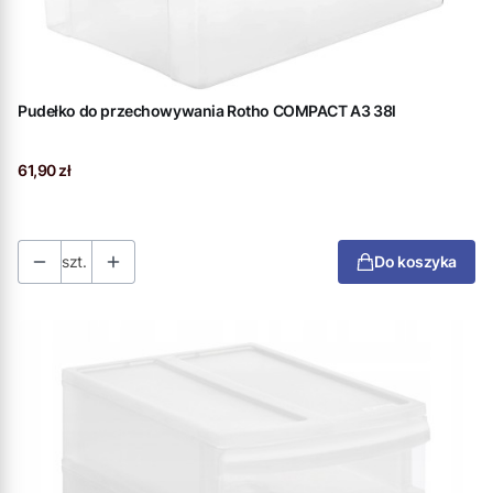
Pudełko do przechowywania Rotho COMPACT A3 38l
Cena
61,90 zł
szt.
Do koszyka