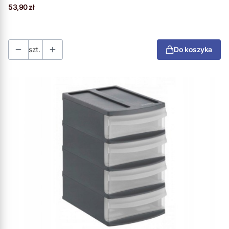
Cena
53,90 zł
szt.
Do koszyka