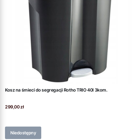
Kosz na śmieci do segregacji Rotho TRIO 40l 3kom.
Cena
299,00 zł
Niedostępny