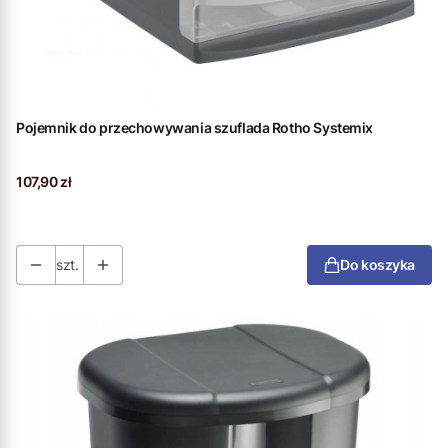
Pojemnik do przechowywania szuflada Rotho Systemix
Cena
107,90 zł
szt.
Do koszyka