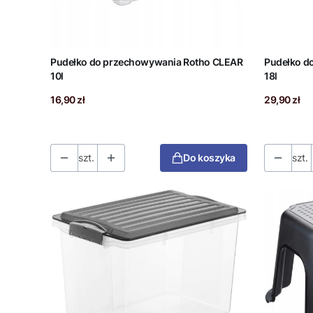
Pudełko do przechowywania Rotho CLEAR
Pudełko d
10l
18l
Cena
Cena
16,90 zł
29,90 zł
szt.
Do koszyka
szt.