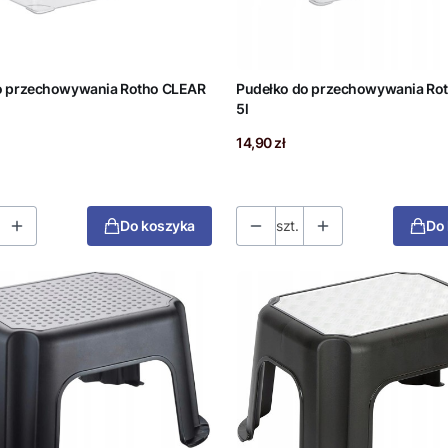
o przechowywania Rotho CLEAR
Pudełko do przechowywania Ro
5l
Cena
14,90 zł
Do koszyka
szt.
Do