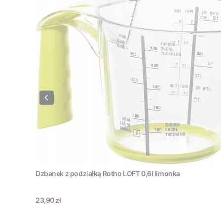
Dzbanek z podziałką Rotho LOFT 0,6l limonka
Cena
23,90 zł