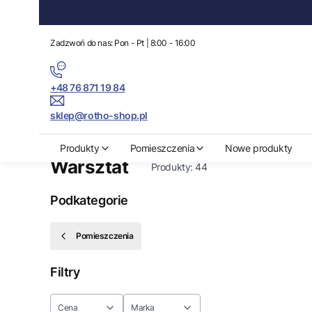
Zadzwoń do nas: Pon - Pt | 8:00 - 16:00
+48 76 871 19 84
sklep@rotho-shop.pl
Rotho-Shop.pl
Pomieszczenia
Warsztat
Produkty
Pomieszczenia
Nowe produkty
Warsztat
Produkty:
44
Podkategorie
Pomieszczenia
Filtry
Cena
Marka