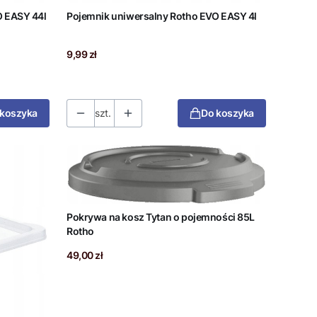
O EASY 44l
Pojemnik uniwersalny Rotho EVO EASY 4l
Cena
9,99 zł
 koszyka
szt.
Do koszyka
Pokrywa na kosz Tytan o pojemności 85L
Rotho
Cena
49,00 zł