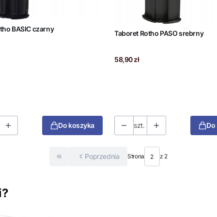
tho BASIC czarny
Taboret Rotho PASO srebrny
Cena
58,90 zł
Do koszyka
szt.
Do
Poprzednia
Strona
z 2
Wróć do pierwszej strony z produktami
i?