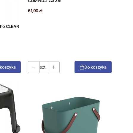
COMPACT A3 38l
Cena
61,90 zł
tho CLEAR
 koszyka
szt.
Do koszyka