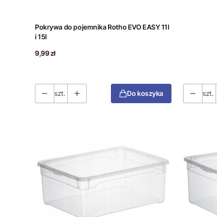
Pokrywa do pojemnika Rotho EVO EASY 11l
i 15l
Cena
9,99 zł
szt.
Do koszyka
szt.