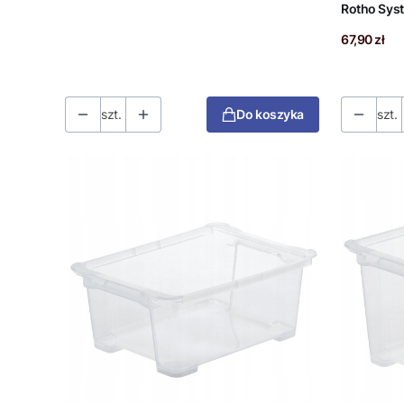
Rotho Sys
Cena
67,90 zł
szt.
Do koszyka
szt.