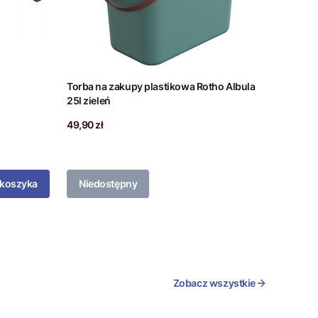
Torba na zakupy plastikowa Rotho Albula
25l zieleń
Cena
49,90 zł
 koszyka
Niedostępny
Zobacz wszystkie