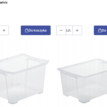
temix
Do koszyka
szt.
Do