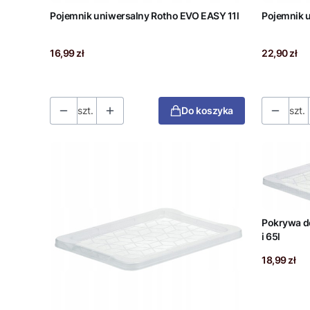
Pojemnik uniwersalny Rotho EVO EASY 11l
Pojemnik 
Cena
Cena
16,99 zł
22,90 zł
szt.
Do koszyka
szt.
Pokrywa d
i 65l
Cena
18,99 zł