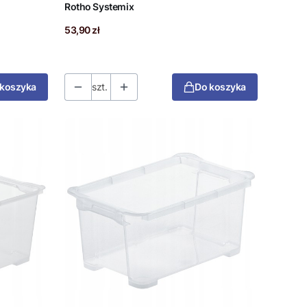
Rotho Systemix
Cena
53,90 zł
 koszyka
szt.
Do koszyka