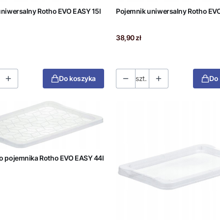
uniwersalny Rotho EVO EASY 15l
Pojemnik uniwersalny Rotho EV
Cena
38,90 zł
Do koszyka
szt.
Do
o pojemnika Rotho EVO EASY 44l