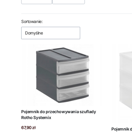
Koniec filtrów
Lista produktów
Sortowanie:
Domyślne
Pojemnik do przechowywania szuflady
Rotho Systemix
Cena
67,90 zł
Pojemnik 