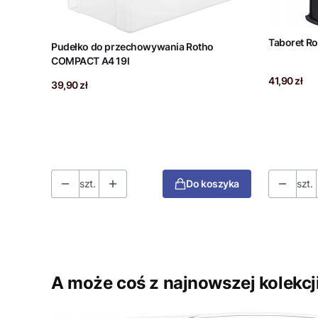
Taboret Ro
Pudełko do przechowywania Rotho
COMPACT A4 19l
Cena
41,90 zł
Cena
39,90 zł
szt.
Do koszyka
szt.
A może coś z najnowszej kolekcj