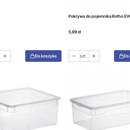
Pokrywa do pojemnika Rotho EV
Cena
5,99 zł
Do koszyka
szt.
Do