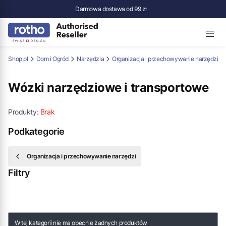
Darmowa dostawa od 99 zł
ho-Shop.pl
Dom i Ogród
Narzędzia
Organizacja i przechowywanie narzędzi
Wózki narzędziowe i transportowe
Produkty:
Brak
Podkategorie
Organizacja i przechowywanie narzędzi
Filtry
Koniec filtrów
Lista produktów
W tej kategorii nie ma obecnie żadnych produktów