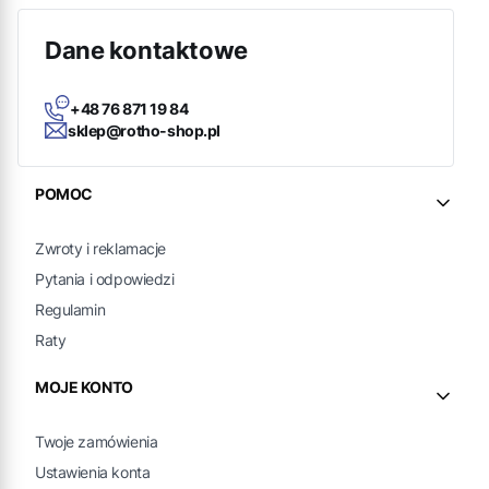
Dane kontaktowe
+48 76 871 19 84
sklep@rotho-shop.pl
Linki w stopce
POMOC
Zwroty i reklamacje
Pytania i odpowiedzi
Regulamin
Raty
MOJE KONTO
Twoje zamówienia
Ustawienia konta