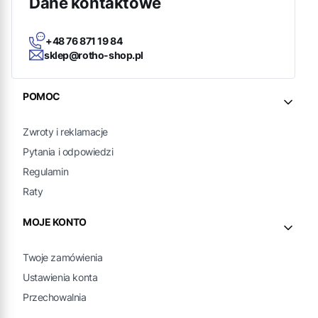
Dane kontaktowe
+48 76 871 19 84
sklep@rotho-shop.pl
Linki w stopce
POMOC
Zwroty i reklamacje
Pytania i odpowiedzi
Regulamin
Raty
MOJE KONTO
Twoje zamówienia
Ustawienia konta
Przechowalnia