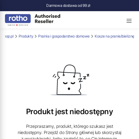
Darmowa dostawa od 99 zł
-Shop.pl
Produkty
Pralnia i gospodarstwo domowe
Kosze na pranie/bieliznę
Produkt jest niedostępny
Przepraszamy, produkt, którego szukasz jest
niedostępny. Przejdź do Strony głównej lub skorzystaj
z wyszukiwarki, żeby znaleźć to, co Cię interesuje.