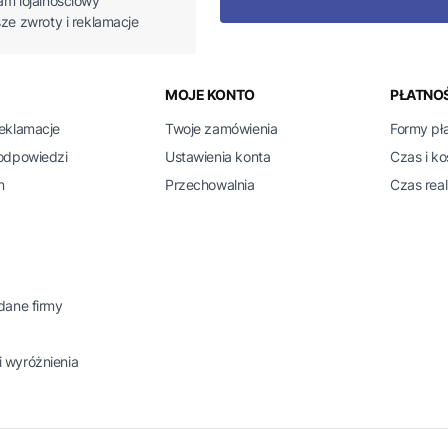
am lojalnościowy
sze zwroty i reklamacje
 w stopce
MOJE KONTO
PŁATNOŚ
reklamacje
Twoje zamówienia
Formy pł
 odpowiedzi
Ustawienia konta
Czas i k
n
Przechowalnia
Czas real
 dane firmy
 wyróżnienia