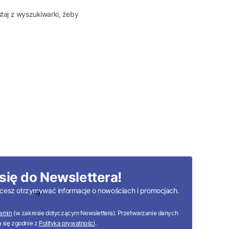
taj z wyszukiwarki, żeby
się do Newslettera!
 chcesz otrzymywać informacje o nowościach i promocjach.
amin
(w zakresie dotyczącym Newslettera). Przetwarzanie danych
 się zgodnie z
Polityką prywatności
.