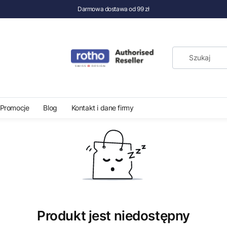
Darmowa dostawa od 99 zł
Kosz na śmieci z pedałem Rotho PASO 40l horizon
Promocje
Blog
Kontakt i dane firmy
Produkt jest niedostępny