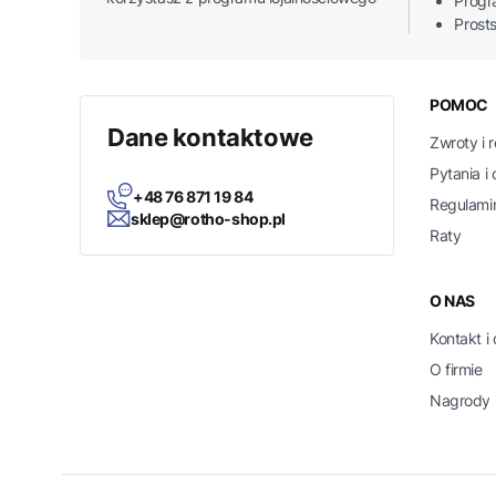
Progr
Prost
Linki
POMOC
Dane kontaktowe
Zwroty i 
Pytania i
+48 76 871 19 84
Regulami
sklep@rotho-shop.pl
Raty
O NAS
Kontakt i
O firmie
Nagrody i