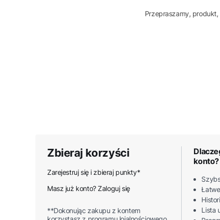
Przepraszamy, produkt, 
Zbieraj korzyści
Dlacze
konto?
Zarejestruj się i zbieraj punkty*
Szybs
Masz już konto? Zaloguj się
Łatwe
Histo
Lista
**Dokonując zakupu z kontem
korzystasz z programu lojalnościowego