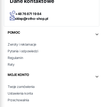
Dane kontaktowe
+48 76 871 19 84
sklep@rotho-shop.pl
Linki w stopce
POMOC
Zwroty i reklamacje
Pytania i odpowiedzi
Regulamin
Raty
MOJE KONTO
Twoje zamówienia
Ustawienia konta
Przechowalnia