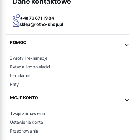
Dane kontaktowe
+48 76 871 19 84
sklep@rotho-shop.pl
Linki w stopce
POMOC
Zwroty i reklamacje
Pytania i odpowiedzi
Regulamin
Raty
MOJE KONTO
Twoje zamówienia
Ustawienia konta
Przechowalnia