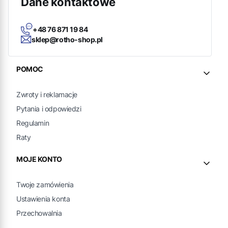
Dane kontaktowe
+48 76 871 19 84
sklep@rotho-shop.pl
Linki w stopce
POMOC
Zwroty i reklamacje
Pytania i odpowiedzi
Regulamin
Raty
MOJE KONTO
Twoje zamówienia
Ustawienia konta
Przechowalnia