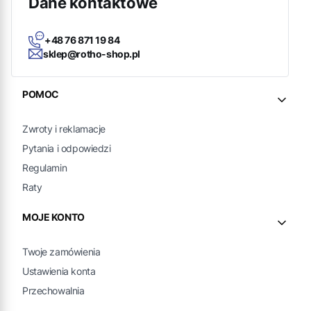
Dane kontaktowe
+48 76 871 19 84
sklep@rotho-shop.pl
Linki w stopce
POMOC
Zwroty i reklamacje
Pytania i odpowiedzi
Regulamin
Raty
MOJE KONTO
Twoje zamówienia
Ustawienia konta
Przechowalnia