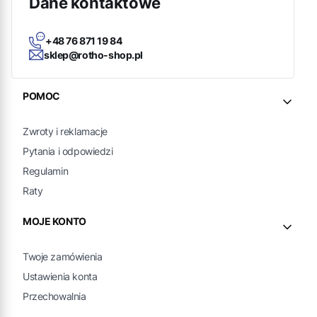
Dane kontaktowe
+48 76 871 19 84
sklep@rotho-shop.pl
Linki w stopce
POMOC
Zwroty i reklamacje
Pytania i odpowiedzi
Regulamin
Raty
MOJE KONTO
Twoje zamówienia
Ustawienia konta
Przechowalnia