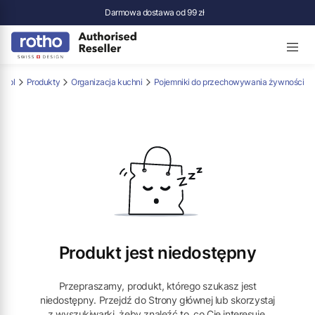
Darmowa dostawa od 99 zł
p.pl
Produkty
Organizacja kuchni
Pojemniki do przechowywania żywności
Produkt jest niedostępny
Przepraszamy, produkt, którego szukasz jest
niedostępny. Przejdź do Strony głównej lub skorzystaj
z wyszukiwarki, żeby znaleźć to, co Cię interesuje.