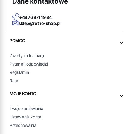
Dane kontaktowe
+48 76 871 19 84
sklep@rotho-shop.pl
Linki w stopce
POMOC
Zwroty i reklamacje
Pytania i odpowiedzi
Regulamin
Raty
MOJE KONTO
Twoje zamówienia
Ustawienia konta
Przechowalnia