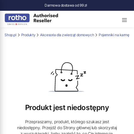
Darmowa dostawa od 99 zł
ho-Shop.pl
Produkty
Akcesoria dla zwierząt domowych
Pojemniki na karmę
Produkt jest niedostępny
Przepraszamy, produkt, którego szukasz jest
niedostępny. Przejdź do Strony głównej lub skorzystaj
z wyszukiwarki, żeby znaleźć to, co Cię interesuje.