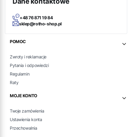
Dane kontaktowe
+48 76 871 19 84
sklep@rotho-shop.pl
Linki w stopce
POMOC
Zwroty i reklamacje
Pytania i odpowiedzi
Regulamin
Raty
MOJE KONTO
Twoje zamówienia
Ustawienia konta
Przechowalnia