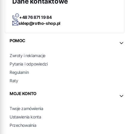
Dane kontaktowe
+48 76 871 19 84
sklep@rotho-shop.pl
Linki w stopce
POMOC
Zwroty i reklamacje
Pytania i odpowiedzi
Regulamin
Raty
MOJE KONTO
Twoje zamówienia
Ustawienia konta
Przechowalnia