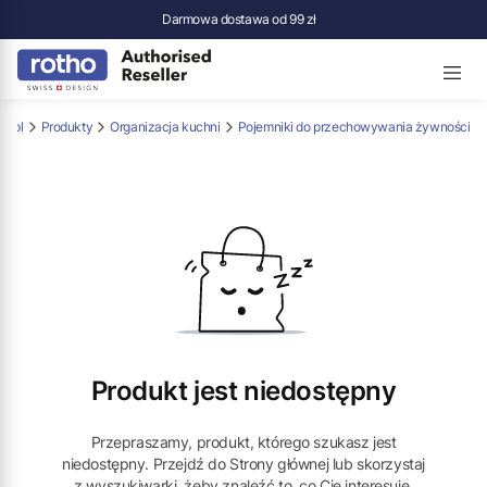
Darmowa dostawa od 99 zł
p.pl
Produkty
Organizacja kuchni
Pojemniki do przechowywania żywności
Produkt jest niedostępny
Przepraszamy, produkt, którego szukasz jest
niedostępny. Przejdź do Strony głównej lub skorzystaj
z wyszukiwarki, żeby znaleźć to, co Cię interesuje.