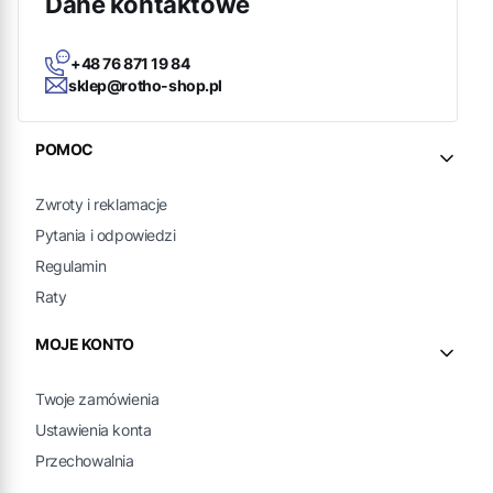
Dane kontaktowe
+48 76 871 19 84
sklep@rotho-shop.pl
Linki w stopce
POMOC
Zwroty i reklamacje
Pytania i odpowiedzi
Regulamin
Raty
MOJE KONTO
Twoje zamówienia
Ustawienia konta
Przechowalnia