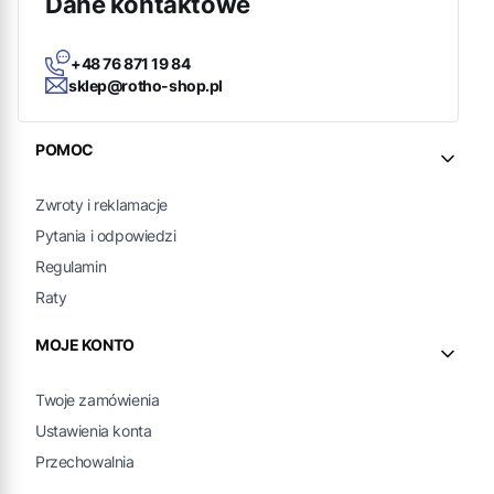
Dane kontaktowe
+48 76 871 19 84
sklep@rotho-shop.pl
Linki w stopce
POMOC
Zwroty i reklamacje
Pytania i odpowiedzi
Regulamin
Raty
MOJE KONTO
Twoje zamówienia
Ustawienia konta
Przechowalnia