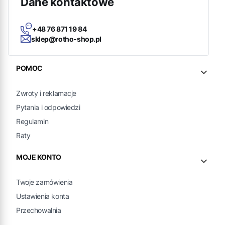
Dane kontaktowe
+48 76 871 19 84
sklep@rotho-shop.pl
Linki w stopce
POMOC
Zwroty i reklamacje
Pytania i odpowiedzi
Regulamin
Raty
MOJE KONTO
Twoje zamówienia
Ustawienia konta
Przechowalnia