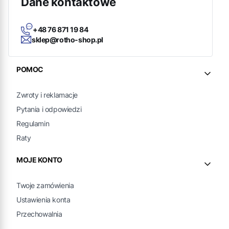
Dane kontaktowe
+48 76 871 19 84
sklep@rotho-shop.pl
Linki w stopce
POMOC
Zwroty i reklamacje
Pytania i odpowiedzi
Regulamin
Raty
MOJE KONTO
Twoje zamówienia
Ustawienia konta
Przechowalnia