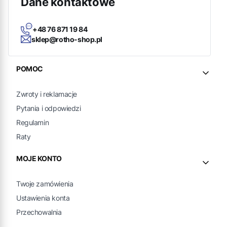
Dane kontaktowe
+48 76 871 19 84
sklep@rotho-shop.pl
Linki w stopce
POMOC
Zwroty i reklamacje
Pytania i odpowiedzi
Regulamin
Raty
MOJE KONTO
Twoje zamówienia
Ustawienia konta
Przechowalnia