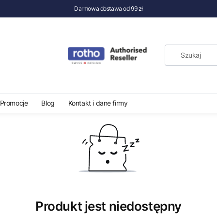
Darmowa dostawa od 99 zł
wania
Zestaw do zdobienia pudełka Rotho MADEI- emotki
Promocje
Blog
Kontakt i dane firmy
Produkt jest niedostępny