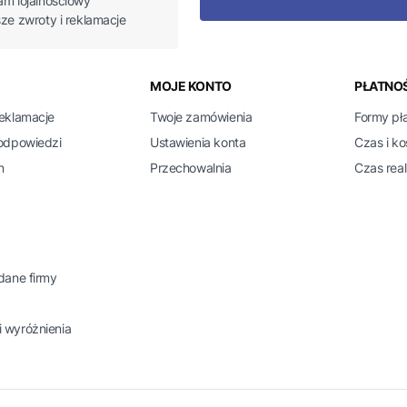
am lojalnościowy
sze zwroty i reklamacje
 w stopce
MOJE KONTO
PŁATNOŚ
reklamacje
Twoje zamówienia
Formy pł
 odpowiedzi
Ustawienia konta
Czas i k
n
Przechowalnia
Czas real
 dane firmy
 wyróżnienia