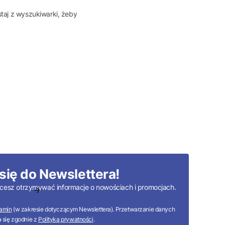
taj z wyszukiwarki, żeby
się do Newslettera!
 chcesz otrzymywać informacje o nowościach i promocjach.
amin
(w zakresie dotyczącym Newslettera). Przetwarzanie danych
 się zgodnie z
Polityką prywatności
.