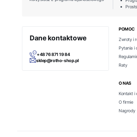
Progr
Prost
Linki
POMOC
Dane kontaktowe
Zwroty i 
Pytania i
+48 76 871 19 84
Regulami
sklep@rotho-shop.pl
Raty
O NAS
Kontakt i
O firmie
Nagrody i