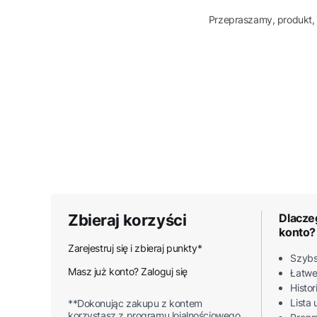
Przepraszamy, produkt, 
Zbieraj korzyści
Dlacze
konto?
Zarejestruj się i zbieraj punkty*
Szybs
Masz już konto? Zaloguj się
Łatwe
Histo
Lista
**Dokonując zakupu z kontem
korzystasz z programu lojalnościowego