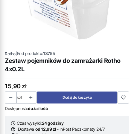
|
Kod produktu:
13755
Rotho
Zestaw pojemników do zamrażarki Rotho
4x0.2L
Cena
15,90 zł
szt.
Dodaj do koszyka
Dostępność:
duża ilość
Czas wysyłki:
24 godziny
Dostawa
od 12,99 zł
- InPost Paczkomaty 24/7