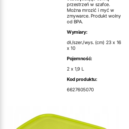
przestrzeń w szafce.
Można mrozić i myć w
zmywarce. Produkt wolny
od BPA.
Wymiary:
dł./szer./wys. (cm) 23 x 16
x 10
Pojemność:
2 x 1,9 L
Kod produktu:
6627605070