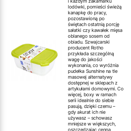
i każdym zakamarku
lodówki, pomieści świeżą
kanapkę do pracy,
pozostawioną po
świętach ostatnią porcję
sałatki czy kawałek mięsa
oblanego sosem od
obiadu. Szwajcarski
producent Rotho
przykłada szczególną
wagę do jakości
wykonania, co wyróżnia
pudełka Sunshine na tle
masowej alternatywy
dostępnej w sklepach z
artykułami domowymi. Co
więcej, boxy w ramach
serii idealnie do siebie
pasują, dzięki czemu –
gdy akurat ich nie
używasz – schowasz
mniejsze w większych,
oszczędzając cenną