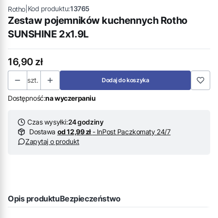
|
Kod produktu:
13765
Rotho
Zestaw pojemników kuchennych Rotho
SUNSHINE 2x1.9L
Cena
16,90 zł
szt.
Dodaj do koszyka
Dostępność:
na wyczerpaniu
Czas wysyłki:
24 godziny
Dostawa
od 12,99 zł
- InPost Paczkomaty 24/7
Zapytaj o produkt
Opis produktu
Bezpieczeństwo