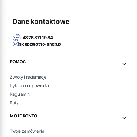
Dane kontaktowe
+48 76 871 19 84
sklep@rotho-shop.pl
Linki w stopce
POMOC
Zwroty i reklamacje
Pytania i odpowiedzi
Regulamin
Raty
MOJE KONTO
Twoje zamówienia