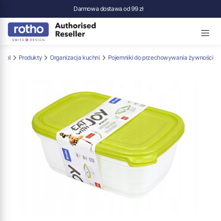
Darmowa dostawa od 99 zł
p.pl
Produkty
Organizacja kuchni
Pojemniki do przechowywania żywności