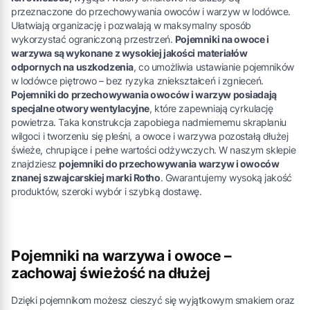
przeznaczone do przechowywania owoców i warzyw w lodówce.
Ułatwiają organizację i pozwalają w maksymalny sposób
wykorzystać ograniczoną przestrzeń.
Pojemniki na owoce i
warzywa są wykonane z wysokiej jakości materiałów
odpornych na uszkodzenia
, co umożliwia ustawianie pojemników
w lodówce piętrowo – bez ryzyka zniekształceń i zgnieceń.
Pojemniki do przechowywania owoców i warzyw posiadają
specjalne otwory wentylacyjne
, które zapewniają cyrkulację
powietrza. Taka konstrukcja zapobiega nadmiernemu skraplaniu
wilgoci i tworzeniu się pleśni, a owoce i warzywa pozostałą dłużej
świeże, chrupiące i pełne wartości odżywczych. W naszym sklepie
znajdziesz
pojemniki do przechowywania warzyw i owoców
znanej szwajcarskiej marki Rotho
. Gwarantujemy wysoką jakość
produktów, szeroki wybór i szybką dostawę.
Pojemniki na warzywa i owoce –
zachowaj świeżość na dłużej
Dzięki pojemnikom możesz cieszyć się wyjątkowym smakiem oraz