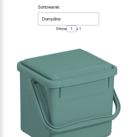
Lista produktów
Sortowanie:
Domyślne
Strona
z 1