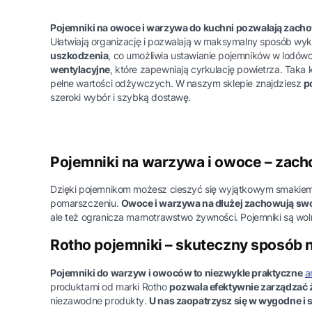
Pojemniki na owoce i warzywa do kuchni pozwalają zach
Ułatwiają organizację i pozwalają w maksymalny sposób wy
uszkodzenia
, co umożliwia ustawianie pojemników w lodówc
wentylacyjne
, które zapewniają cyrkulację powietrza. Taka 
pełne wartości odżywczych. W naszym sklepie znajdziesz
p
szeroki wybór i szybką dostawę.
Pojemniki na warzywa i owoce – zach
Dzięki pojemnikom możesz cieszyć się wyjątkowym smakiem o
pomarszczeniu.
Owoce i warzywa na dłużej zachowują swo
ale też ogranicza marnotrawstwo żywności. Pojemniki są wol
Rotho pojemniki – skuteczny sposób n
Pojemniki do warzyw i owoców to niezwykle praktyczne
a
produktami od marki Rotho
pozwala efektywnie zarządzać ż
niezawodne produkty.
U nas zaopatrzysz się w wygodne i 