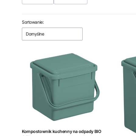
Koniec filtrów
Lista produktów
Sortowanie:
Domyślne
Kompostownik kuchenny na odpady BIO