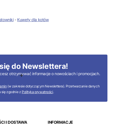
towniki
-
Kuwety dla kotów
się do Newslettera!
 chcesz otrzymywać informacje o nowościach i promocjach.
amin
(w zakresie dotyczącym Newslettera). Przetwarzanie danych
 się zgodnie z
Polityką prywatności
.
CI I DOSTAWA
INFORMACJE