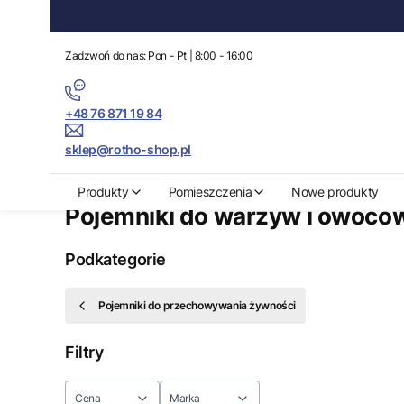
Zadzwoń do nas: Pon - Pt | 8:00 - 16:00
+48 76 871 19 84
sklep@rotho-shop.pl
Rotho-Shop.pl
Produkty
Organizacja kuchni
Pojemniki do prze
Produkty
Pomieszczenia
Nowe produkty
Pojemniki do warzyw i owocó
Podkategorie
Pojemniki do przechowywania żywności
Filtry
Cena
Marka