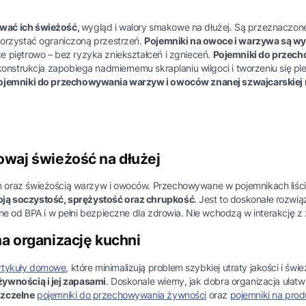
ować ich świeżość,
wygląd i walory smakowe na dłużej. Są przeznaczo
korzystać ograniczoną przestrzeń.
Pojemniki na owoce i warzywa są wy
e piętrowo – bez ryzyka zniekształceń i zgnieceń.
Pojemniki do przech
konstrukcja zapobiega nadmiernemu skraplaniu wilgoci i tworzeniu się ple
ojemniki do przechowywania warzyw i owoców znanej szwajcarskiej 
owaj świeżość na dłużej
raz świeżością warzyw i owoców. Przechowywane w pojemnikach liście sa
ją soczystość, sprężystość oraz chrupkość
. Jest to doskonałe rozwią
ne od BPA i w pełni bezpieczne dla zdrowia. Nie wchodzą w interakcję z
a organizację kuchni
rtykuły domowe
, które minimalizują problem szybkiej utraty jakości i 
ywnością i jej zapasami
. Doskonale wiemy, jak dobra organizacja ułat
szczelne
pojemniki do przechowywania żywności
oraz
pojemniki na prod