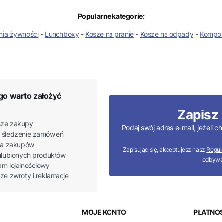
Popularne kategorie:
nia żywności
-
Lunchboxy
-
Kosze na pranie
-
Kosze na odpady
-
Kompos
go warto założyć
Zapisz 
ze zakupy
Podaj swój adres e-mail, jeżeli
 śledzenie zamówień
ria zakupów
Zapisując się, akceptujesz nasz
Regul
 ulubionych produktów
odbywa
am lojalnościowy
sze zwroty i reklamacje
 w stopce
MOJE KONTO
PŁATNOŚ