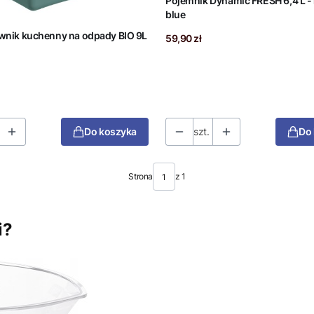
Pojemnik Dynamic FRESH 6,4 L - horizon
blue
nik kuchenny na odpady BIO 9L
Cena
59,90 zł
Do koszyka
szt.
Do
Strona
z 1
i?