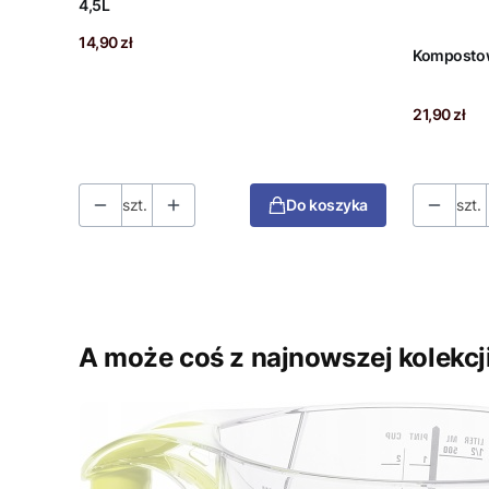
4,5L
Cena
14,90 zł
Kompostow
Cena
21,90 zł
szt.
Do koszyka
szt.
A może coś z najnowszej kolekcj