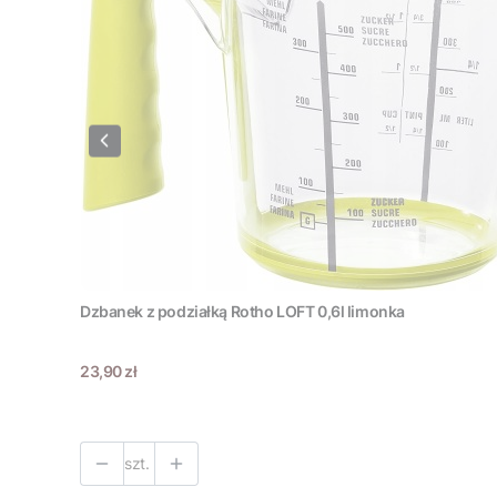
Dzbanek z podziałką Rotho LOFT 0,6l limonka
Cena
23,90 zł
szt.