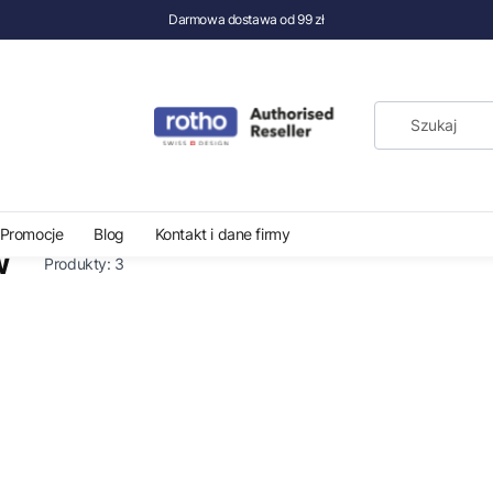
Darmowa dostawa od 99 zł
chowywania żywności
Pojemniki do warzyw i owoców
Promocje
Blog
Kontakt i dane firmy
w
Produkty:
3