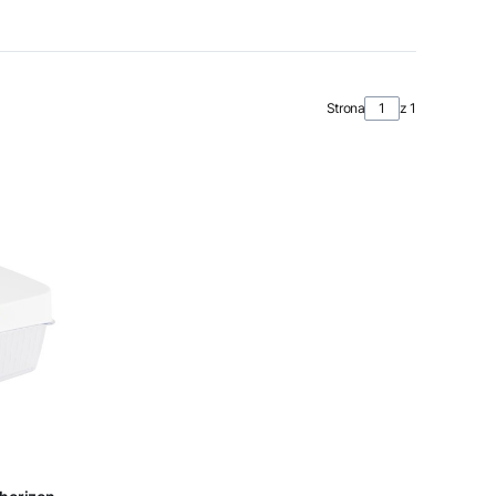
Strona
z 1