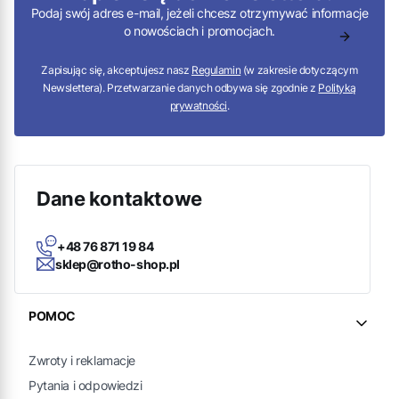
Podaj swój adres e-mail, jeżeli chcesz otrzymywać informacje
o nowościach i promocjach.
Zapisując się, akceptujesz nasz
Regulamin
(w zakresie dotyczącym
Newslettera). Przetwarzanie danych odbywa się zgodnie z
Polityką
prywatności
.
Dane kontaktowe
+48 76 871 19 84
sklep@rotho-shop.pl
Linki w stopce
POMOC
Zwroty i reklamacje
Pytania i odpowiedzi