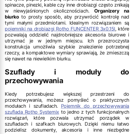
spinacze, pinezki, kable czy inne drobiazgi często znikają
w niewyjaśnionych okolicznościach.
Organizery na
biurko
to prosty sposób, aby przywrócić kontrolę nad
tymi małymi przedmiotami. Idealnym rozwiązaniem są
pojemniki na drobiazgi Rotho FUNCENTER 3x0.15l
, które
pozwalają oddzielić najdrobniejsze akcesoria biurowe i
utrzymać je w jednym miejscu. Ich przezroczysta
konstrukcja umożliwia szybkie znalezienie potrzebnej
rzeczy, a kompaktowe wymiary sprawiają, że zmieszczą
się nawet na niewielkim biurku.
Szuflady i moduły do
przechowywania
Kiedy potrzebujesz większej przestrzeni do
przechowywania, możesz pomyśleć o praktycznych
modułach i szufladach.
Pojemnik do przechowywania
szuflada Rotho Systemix
to jedno z tych funkcjonalnych
rozwiązań, które pozwala utrzymać porządek w
szufladach i szafkach biurowych. Dzięki niemu łatwo
podzielisz dokumenty, akcesoria i inne niezbędne