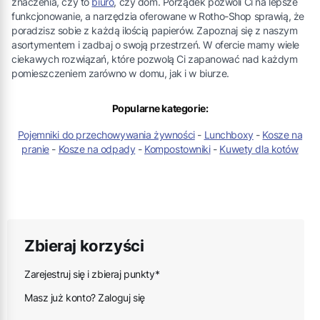
znaczenia, czy to
biuro
, czy dom. Porządek pozwoli Ci na lepsze
funkcjonowanie, a narzędzia oferowane w Rotho-Shop sprawią, że
poradzisz sobie z każdą ilością papierów. Zapoznaj się z naszym
asortymentem i zadbaj o swoją przestrzeń. W ofercie mamy wiele
ciekawych rozwiązań, które pozwolą Ci zapanować nad każdym
pomieszczeniem zarówno w domu, jak i w biurze.
Popularne kategorie:
Pojemniki do przechowywania żywności
-
Lunchboxy
-
Kosze na
pranie
-
Kosze na odpady
-
Kompostowniki
-
Kuwety dla kotów
Zbieraj korzyści
Zarejestruj się i zbieraj punkty*
Masz już konto? Zaloguj się