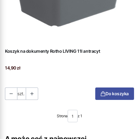
Koszyk na dokumenty Rotho LIVING 11l antracyt
Cena
14,90 zł
szt.
Do koszyka
Strona
z 1
A może coś z najnowszej