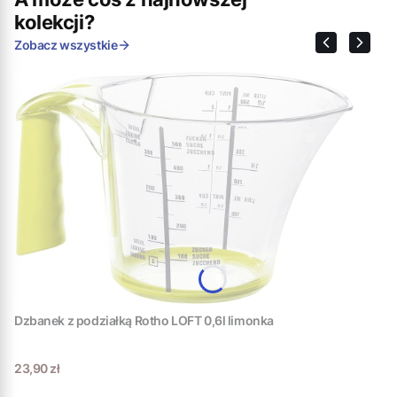
kolekcji?
Zobacz wszystkie
Dzbanek z podziałką Rotho LOFT 0,6l limonka
Cena
23,90 zł