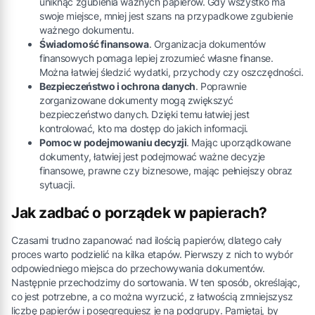
uniknąć zgubienia ważnych papierów. Gdy wszystko ma
swoje miejsce, mniej jest szans na przypadkowe zgubienie
ważnego dokumentu.
Świadomość finansowa
. Organizacja dokumentów
finansowych pomaga lepiej zrozumieć własne finanse.
Można łatwiej śledzić wydatki, przychody czy oszczędności.
Bezpieczeństwo i ochrona danych
. Poprawnie
zorganizowane dokumenty mogą zwiększyć
bezpieczeństwo danych. Dzięki temu łatwiej jest
kontrolować, kto ma dostęp do jakich informacji.
Pomoc w podejmowaniu decyzji
. Mając uporządkowane
dokumenty, łatwiej jest podejmować ważne decyzje
finansowe, prawne czy biznesowe, mając pełniejszy obraz
sytuacji.
Jak zadbać o porządek w papierach?
Czasami trudno zapanować nad ilością papierów, dlatego cały
proces warto podzielić na kilka etapów. Pierwszy z nich to wybór
odpowiedniego miejsca do przechowywania dokumentów.
Następnie przechodzimy do sortowania. W ten sposób, określając,
co jest potrzebne, a co można wyrzucić, z łatwością zmniejszysz
liczbę papierów i posegregujesz je na podgrupy. Pamiętaj, by