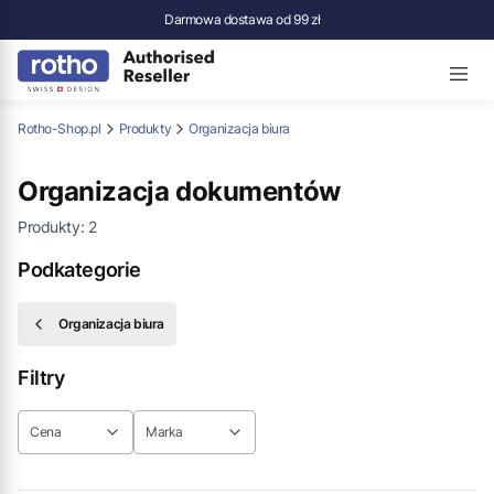
Darmowa dostawa od 99 zł
Rotho-Shop.pl
Produkty
Organizacja biura
Organizacja dokumentów
Produkty:
2
Podkategorie
Organizacja biura
Filtry
Cena
Marka
Koniec filtrów