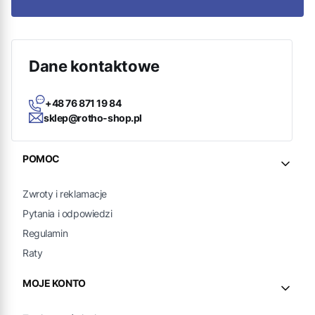
Dane kontaktowe
+48 76 871 19 84
sklep@rotho-shop.pl
Linki w stopce
POMOC
Zwroty i reklamacje
Pytania i odpowiedzi
Regulamin
Raty
MOJE KONTO