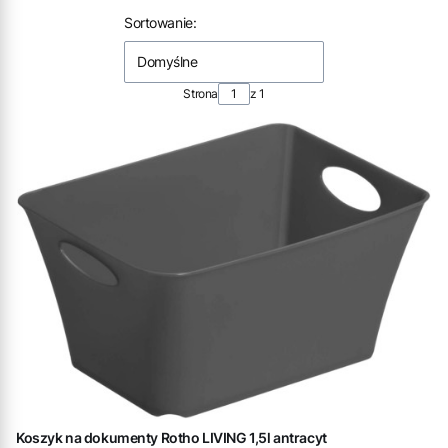
Lista produktów
Sortowanie:
Domyślne
Strona
z 1
Koszyk na dokumenty Rotho LIVING 1,5l antracyt