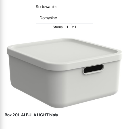
Lista produktów
Sortowanie:
Domyślne
Strona
z 1
Box 20 L ALBULA LIGHT biały