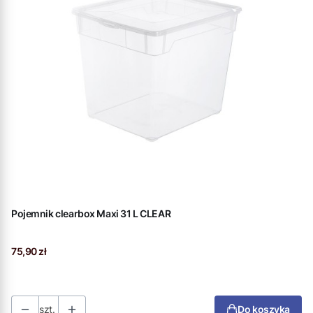
Pojemnik clearbox Maxi 31 L CLEAR
Cena
75,90 zł
szt.
Do koszyka