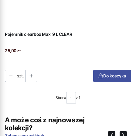
Pojemnik clearbox Maxi 9 L CLEAR
Cena
25,90 zł
szt.
Do koszyka
Strona
z 1
A może coś z najnowszej
kolekcji?
Zobacz wszystkie