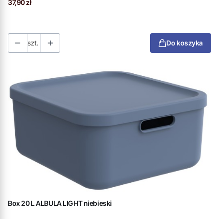
Cena
37,90 zł
szt.
Do koszyka
Box 20 L ALBULA LIGHT niebieski