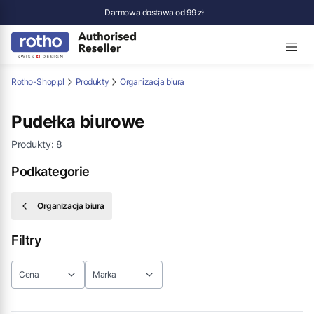
Darmowa dostawa od 99 zł
Rotho-Shop.pl
Produkty
Organizacja biura
Pudełka biurowe
Produkty:
8
Podkategorie
Organizacja biura
Filtry
Cena
Marka
Koniec filtrów