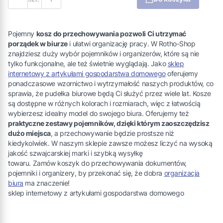
Pojemny
kosz do przechowywania pozwoli Ci utrzymać
porządek w biurze
i ułatwi organizację pracy. W Rotho-Shop
znajdziesz duży wybór pojemników i organizerów, które są nie
tylko funkcjonalne, ale też świetnie wyglądają. Jako
sklep
internetowy z artykułami gospodarstwa domowego
oferujemy
ponadczasowe wzornictwo i wytrzymałość naszych produktów, co
sprawia, że pudełka biurowe będą Ci służyć przez wiele lat. Kosze
są dostępne w różnych kolorach i rozmiarach, więc z łatwością
wybierzesz idealny model do swojego biura. Oferujemy też
praktyczne zestawy pojemników, dzięki którym zaoszczędzisz
dużo miejsca
, a przechowywanie będzie prostsze niż
kiedykolwiek. W naszym sklepie zawsze możesz liczyć na wysoką
jakość szwajcarskiej marki i szybką wysyłkę
towaru. Zamów koszyk do przechowywania dokumentów,
pojemniki i organizery, by przekonać się, że dobra
organizacja
biura
ma znaczenie!
sklep internetowy z artykułami gospodarstwa domowego