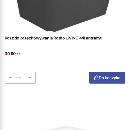
Kosz do przechowywania Rotho LIVING 44l antracyt
Cena
30,90 zł
szt.
Do koszyka