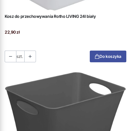
Kosz do przechowywania Rotho LIVING 24l biały
Cena
22,90 zł
szt.
Do koszyka