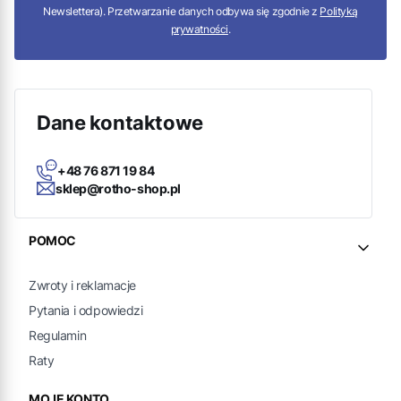
Newslettera). Przetwarzanie danych odbywa się zgodnie z
Polityką
prywatności
.
Dane kontaktowe
+48 76 871 19 84
sklep@rotho-shop.pl
Linki w stopce
POMOC
Zwroty i reklamacje
Pytania i odpowiedzi
Regulamin
Raty
MOJE KONTO