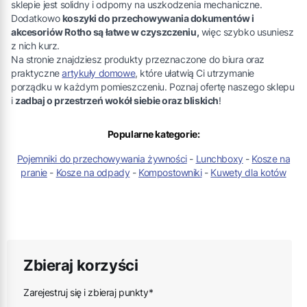
sklepie jest solidny i odporny na uszkodzenia mechaniczne.
Dodatkowo
koszyki do przechowywania dokumentów i
akcesoriów Rotho są łatwe w czyszczeniu,
więc szybko usuniesz
z nich kurz.
Na stronie znajdziesz produkty przeznaczone do biura oraz
praktyczne
artykuły domowe
, które ułatwią Ci utrzymanie
porządku w każdym pomieszczeniu. Poznaj ofertę naszego sklepu
i
zadbaj o przestrzeń wokół siebie oraz bliskich
!
Popularne kategorie:
Pojemniki do przechowywania żywności
-
Lunchboxy
-
Kosze na
pranie
-
Kosze na odpady
-
Kompostowniki
-
Kuwety dla kotów
Zbieraj korzyści
Zarejestruj się i zbieraj punkty*