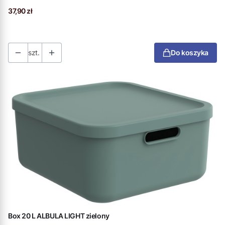
Cena
37,90 zł
szt.
Do koszyka
Box 20 L ALBULA LIGHT zielony