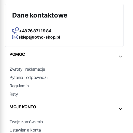
Dane kontaktowe
+48 76 871 19 84
sklep@rotho-shop.pl
Linki w stopce
POMOC
Zwroty i reklamacje
Pytania i odpowiedzi
Regulamin
Raty
MOJE KONTO
Twoje zamówienia
Ustawienia konta