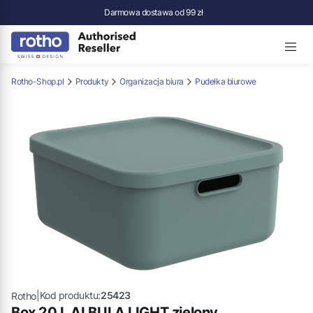
Darmowa dostawa od 99 zł
Rotho-Shop.pl
Produkty
Organizacja biura
Pudełka biurowe
|
Kod produktu:
25423
Rotho
Box 20 L ALBULA LIGHT zielony