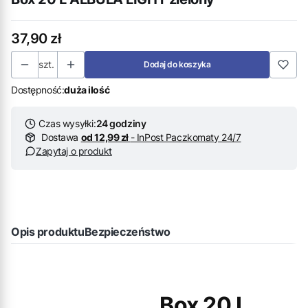
Cena
37,90 zł
szt.
Dodaj do koszyka
Dostępność:
duża ilość
Czas wysyłki:
24 godziny
Dostawa
od 12,99 zł
- InPost Paczkomaty 24/7
Zapytaj o produkt
Opis produktu
Bezpieczeństwo
Box 20 L