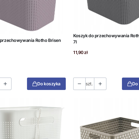
Koszyk do przechowywania Rot
 przechowywania Rotho Brisen
7l
Cena
11,90 zł
Do koszyka
szt.
Do