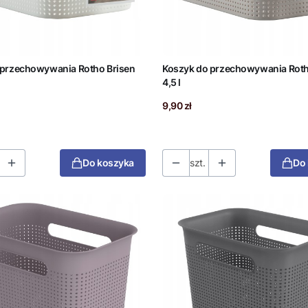
 przechowywania Rotho Brisen
Koszyk do przechowywania Roth
4,5 l
Cena
9,90 zł
Do koszyka
szt.
Do