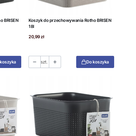
ho BRISEN
Koszyk do przechowywania Rotho BRISEN
18l
Cena
20,99 zł
 koszyka
szt.
Do koszyka