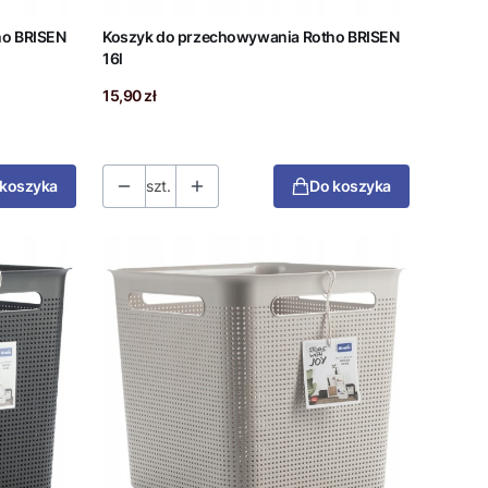
ho BRISEN
Koszyk do przechowywania Rotho BRISEN
16l
Cena
15,90 zł
 koszyka
szt.
Do koszyka