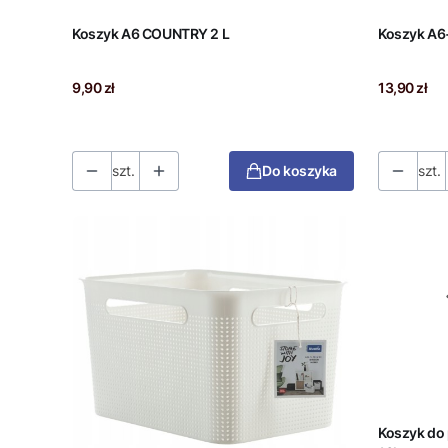
Koszyk A6 COUNTRY 2 L
Koszyk A6
Cena
Cena
9,90 zł
13,90 zł
szt.
Do koszyka
szt.
Koszyk do