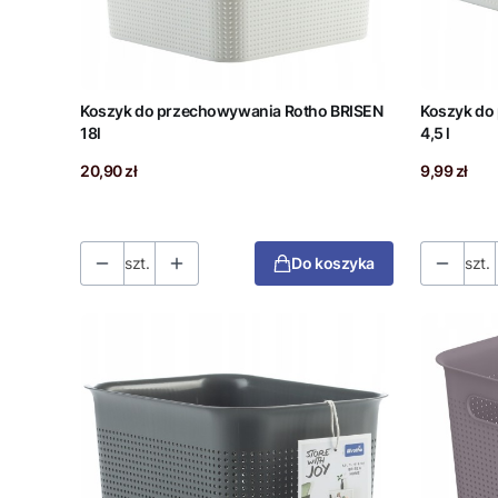
Koszyk do przechowywania Rotho BRISEN
Koszyk do
18l
4,5 l
Cena
Cena
20,90 zł
9,99 zł
szt.
Do koszyka
szt.