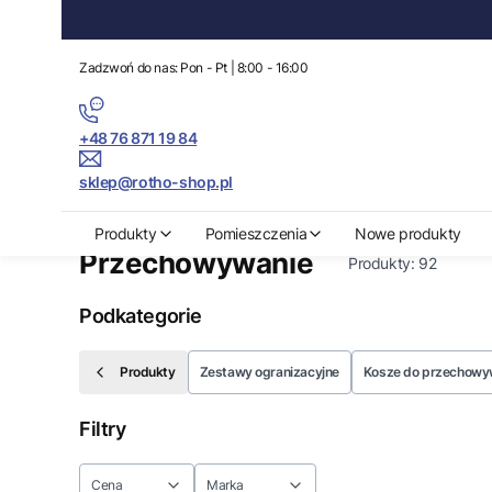
Zadzwoń do nas: Pon - Pt | 8:00 - 16:00
+48 76 871 19 84
sklep@rotho-shop.pl
Rotho-Shop.pl
Produkty
Przechowywanie
Produkty
Pomieszczenia
Nowe produkty
Przechowywanie
Produkty:
92
Podkategorie
Produkty
Zestawy ogranizacyjne
Kosze do przechowy
Filtry
Cena
Marka