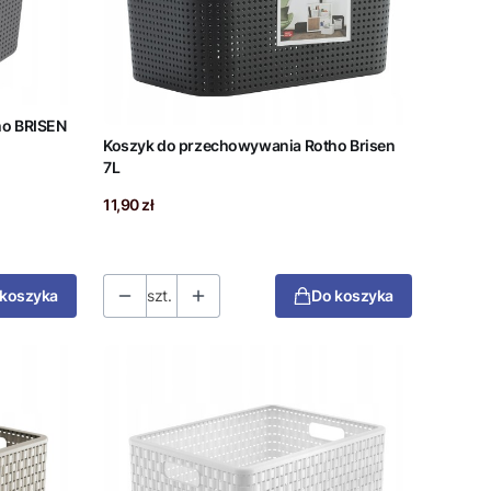
ho BRISEN
Koszyk do przechowywania Rotho Brisen
7L
Cena
11,90 zł
 koszyka
szt.
Do koszyka