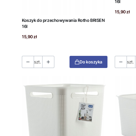
16l
Cena
15,90 zł
Koszyk do przechowywania Rotho BRISEN
16l
Cena
15,90 zł
szt.
Do koszyka
szt.