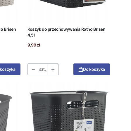
o Brisen
Koszyk do przechowywania Rotho Brisen
4,5 l
Cena
9,99 zł
 koszyka
szt.
Do koszyka