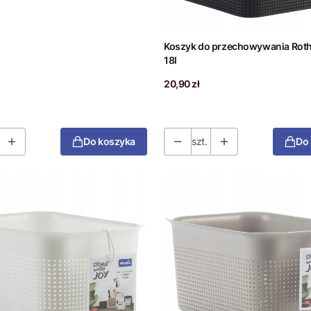
Koszyk do przechowywania Rot
18l
Cena
20,90 zł
Do koszyka
szt.
Do