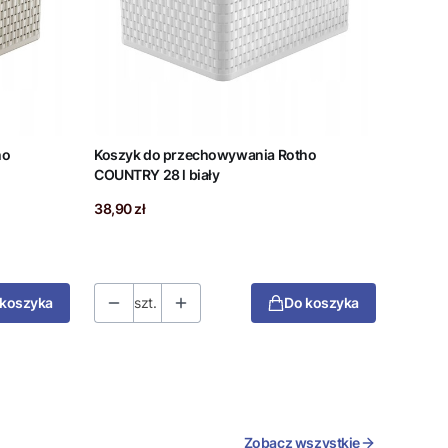
ho
Koszyk do przechowywania Rotho
COUNTRY 28 l biały
Cena
38,90 zł
 koszyka
szt.
Do koszyka
j strony z produktami
Zobacz wszystkie