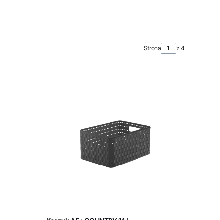
Strona
z 4