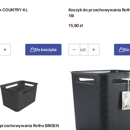
+ COUNTRY 4 L
Koszyk do przechowywania Rot
16l
Cena
15,90 zł
Do koszyka
szt.
Do
 przechowywania Rotho BRISEN