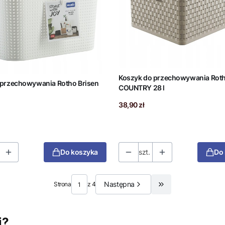
Koszyk do przechowywania Rot
 przechowywania Rotho Brisen
COUNTRY 28 l
Cena
38,90 zł
Do koszyka
szt.
Do
Następna
Strona
z 4
Przejdź do ostatnie
i?