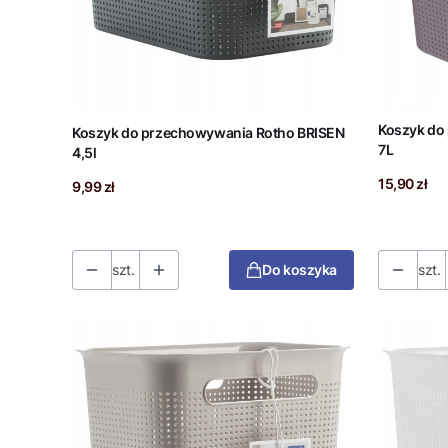
Koszyk do
Koszyk do przechowywania Rotho BRISEN
7L
4,5l
Cena
15,90 zł
Cena
9,99 zł
szt.
Do koszyka
szt.