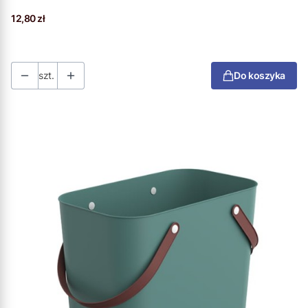
Cena
12,80 zł
szt.
Do koszyka