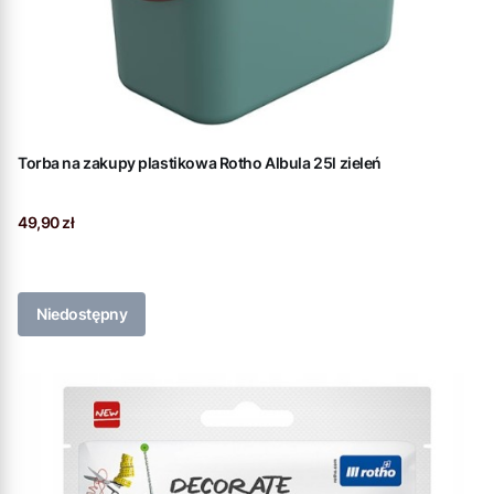
Torba na zakupy plastikowa Rotho Albula 25l zieleń
Cena
49,90 zł
Niedostępny