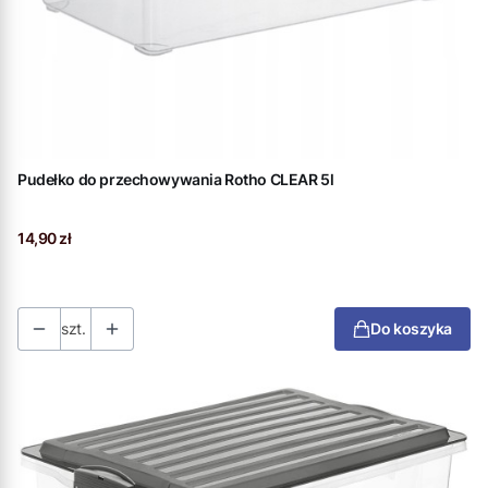
Pudełko do przechowywania Rotho CLEAR 5l
Cena
14,90 zł
szt.
Do koszyka