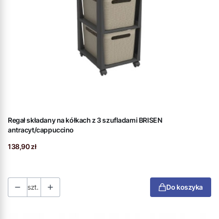
Regał składany na kółkach z 3 szufladami BRISEN
antracyt/cappuccino
Cena
138,90 zł
szt.
Do koszyka