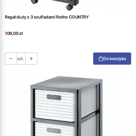
Regał duży z 3 szufladami Rotho COUNTRY
Cena
109,00 zł
szt.
Do koszyka