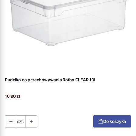
Pudełko do przechowywania Rotho CLEAR 10l
Cena
16,90 zł
szt.
Do koszyka