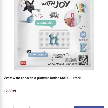
Zestaw do zdobienia pudełka Rotho MADEI- literki
Cena
12,80 zł