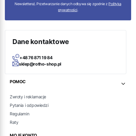
Newslettera). Przetwarzanie danych odbywa się zgodnie z
Polityką
prywatności
.
Dane kontaktowe
+48 76 871 19 84
sklep@rotho-shop.pl
Linki w stopce
POMOC
Zwroty i reklamacje
Pytania i odpowiedzi
Regulamin
Raty
MOJE KONTO