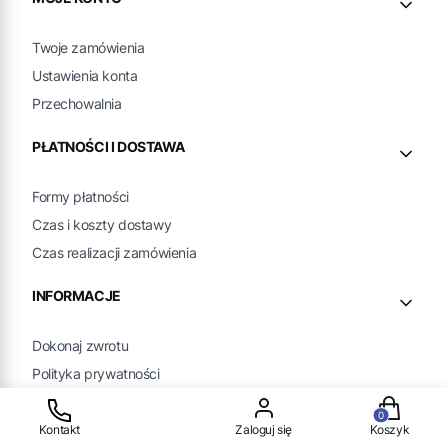
Twoje zamówienia
Ustawienia konta
Przechowalnia
PŁATNOŚCI I DOSTAWA
Formy płatności
Czas i koszty dostawy
Czas realizacji zamówienia
INFORMACJE
Dokonaj zwrotu
Polityka prywatności
Jak kupować?
Produkty w
Kontakt
Zaloguj się
Koszyk
O NAS