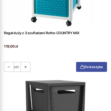
Regał duży z 3 szufladami Rotho COUNTRY MIX
Cena
119,00 zł
szt.
Do koszyka