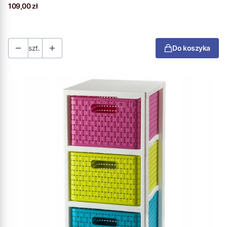
Cena
109,00 zł
szt.
Do koszyka