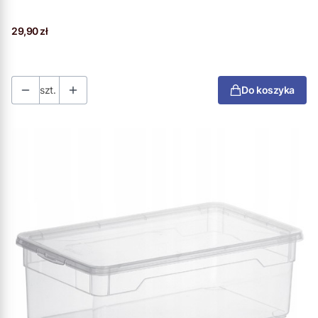
Cena
29,90 zł
szt.
Do koszyka