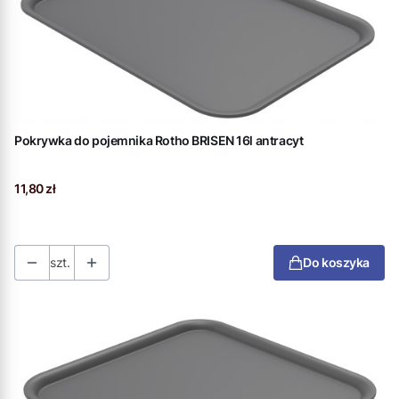
Pokrywka do pojemnika Rotho BRISEN 16l antracyt
Cena
11,80 zł
szt.
Do koszyka