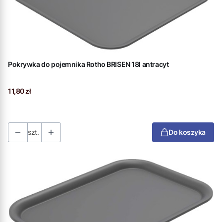
Pokrywka do pojemnika Rotho BRISEN 18l antracyt
Cena
11,80 zł
szt.
Do koszyka