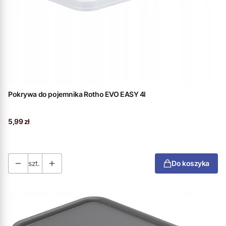
Pokrywa do pojemnika Rotho EVO EASY 4l
Cena
5,99 zł
szt.
Do koszyka