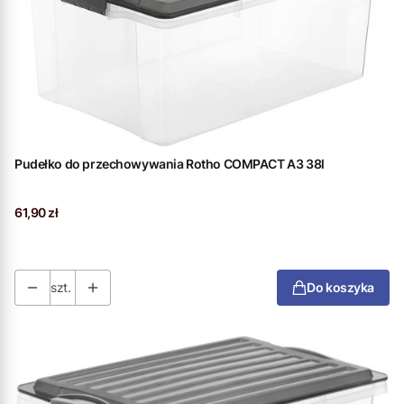
Pudełko do przechowywania Rotho COMPACT A3 38l
Cena
61,90 zł
szt.
Do koszyka