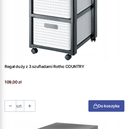
Regał duży z 3 szufladami Rotho COUNTRY
Cena
109,00 zł
szt.
Do koszyka