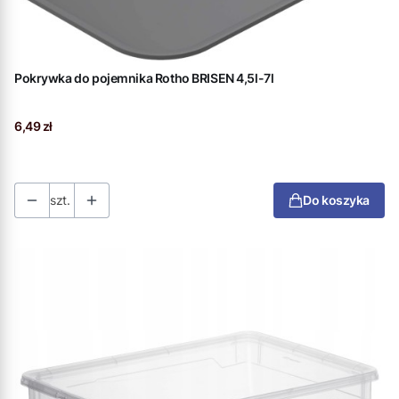
Pokrywka do pojemnika Rotho BRISEN 4,5l-7l
Cena
6,49 zł
szt.
Do koszyka