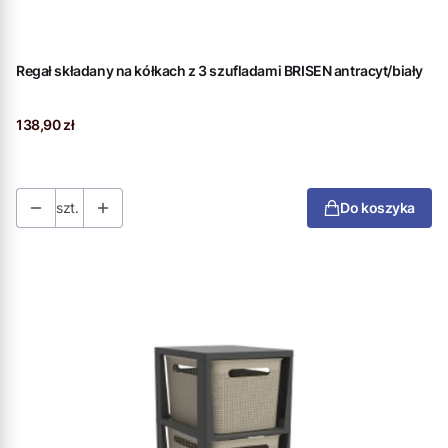
Regał składany na kółkach z 3 szufladami BRISEN antracyt/biały
Cena
138,90 zł
szt.
Do koszyka