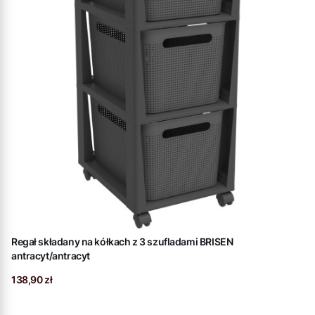
Regał składany na kółkach z 3 szufladami BRISEN
antracyt/antracyt
Cena
138,90 zł