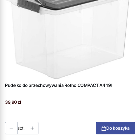
Pudełko do przechowywania Rotho COMPACT A4 19l
Cena
39,90 zł
szt.
Do koszyka