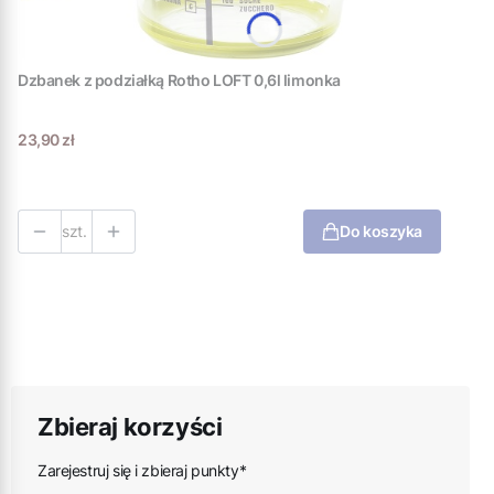
Dzbanek z podziałką Rotho LOFT 0,6l limonka
Cena
23,90 zł
szt.
Do koszyka
Zbieraj korzyści
Zarejestruj się i zbieraj punkty*