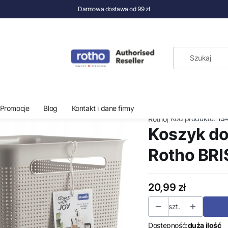
Darmowa dostawa od 99 zł
wania
Koszyk do przechowywania Rotho BRISEN 18l
Promocje
Blog
Kontakt i dane firmy
|
Kod produktu:
13
Rotho
Koszyk d
Rotho BRI
Cena
20,99 zł
szt.
Dostępność:
duża ilość