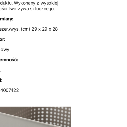
duktu. Wykonany z wysokiej
ości tworzywa sztucznego.
miary:
/szer./wys. (cm) 29 x 29 x 28
or:
żowy
jemność:
L
d:
24007422