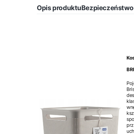
Opis produktu
Bezpieczeństwo
Ko
BRI
Poj
Bri
des
kla
wnę
ksz
sp
prz
uch