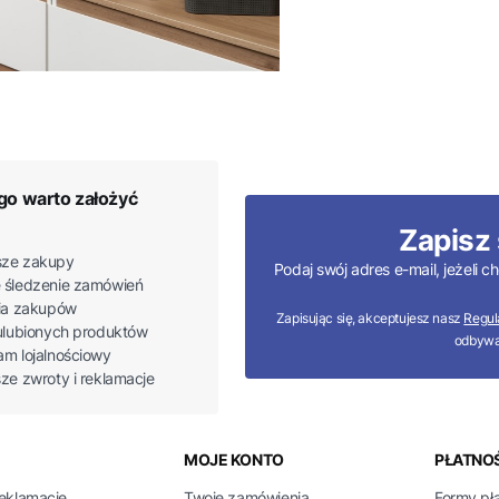
go warto założyć
Zapisz 
ze zakupy
Podaj swój adres e-mail, jeżeli
 śledzenie zamówień
ria zakupów
Zapisując się, akceptujesz nasz
Regul
 ulubionych produktów
odbywa
am lojalnościowy
sze zwroty i reklamacje
 w stopce
MOJE KONTO
PŁATNOŚ
reklamacje
Twoje zamówienia
Formy pł