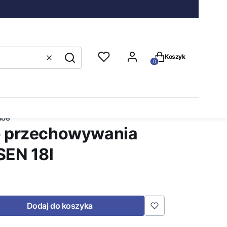
Produkty w koszyku
Koszyk
Wyczyść
Szukaj
408
o przechowywania
SEN 18l
Dodaj do koszyka