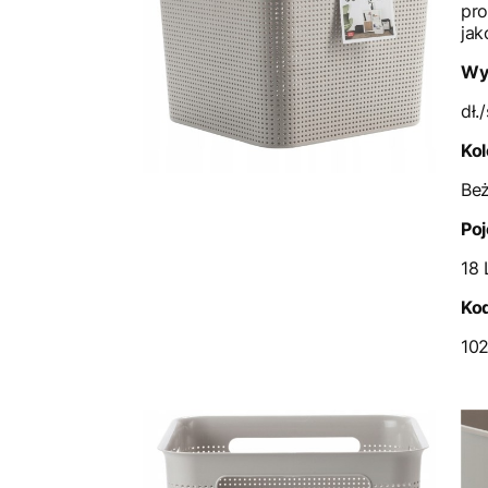
pro
jak
Wy
dł.
Kol
Be
Po
18 
Ko
10