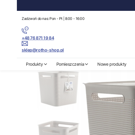
Zadzwoń do nas: Pon - Pt | 8:00 - 16:00
+48 76 871 19 84
sklep@rotho-shop.pl
Rotho-Shop.pl
Produkty
Przechowywanie
Kosze do przechowy
Produkty
Pomieszczenia
Nowe produkty