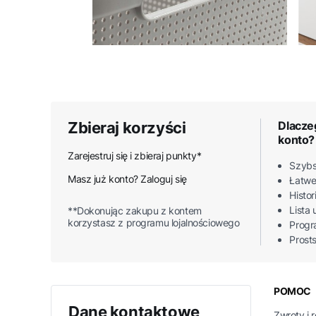
Zbieraj korzyści
Dlacze
konto?
Zarejestruj się i zbieraj punkty*
Szybs
Masz już konto? Zaloguj się
Łatwe
Histo
Lista
**Dokonując zakupu z kontem
korzystasz z programu lojalnościowego
Progr
Prost
Linki
POMOC
Dane kontaktowe
Zwroty i 