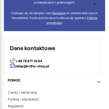
o nowościach i promocjach.
Zapisując się, akceptujesz nasz
Regulamin
(w zakresie dotyczącym
Newslettera). Przetwarzanie danych odbywa się zgodnie z
Polityką
prywatności
.
Dane kontaktowe
+48 76 871 19 84
sklep@rotho-shop.pl
Linki w stopce
POMOC
Zwroty i reklamacje
Pytania i odpowiedzi
Regulamin