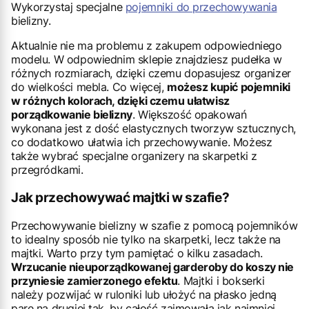
Wykorzystaj specjalne
pojemniki do przechowywania
bielizny.
Aktualnie nie ma problemu z zakupem odpowiedniego
modelu. W odpowiednim sklepie znajdziesz pudełka w
różnych rozmiarach, dzięki czemu dopasujesz organizer
do wielkości mebla. Co więcej,
możesz kupić pojemniki
w różnych kolorach, dzięki czemu ułatwisz
porządkowanie bielizny
. Większość opakowań
wykonana jest z dość elastycznych tworzyw sztucznych,
co dodatkowo ułatwia ich przechowywanie. Możesz
także wybrać specjalne organizery na skarpetki z
przegródkami.
Jak przechowywać majtki w szafie?
Przechowywanie bielizny w szafie z pomocą pojemników
to idealny sposób nie tylko na skarpetki, lecz także na
majtki. Warto przy tym pamiętać o kilku zasadach.
Wrzucanie nieuporządkowanej garderoby do koszy nie
przyniesie zamierzonego efektu
. Majtki i bokserki
należy pozwijać w ruloniki lub ułożyć na płasko jedną
parę na drugiej tak, by całość zajmowała jak najmniej