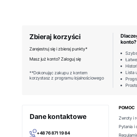
Zbieraj korzyści
Dlacze
konto?
Zarejestruj się i zbieraj punkty*
Szybs
Masz już konto? Zaloguj się
Łatwe
Histo
Lista
**Dokonując zakupu z kontem
korzystasz z programu lojalnościowego
Progr
Prost
Linki
POMOC
Dane kontaktowe
Zwroty i 
Pytania i
+48 76 871 19 84
Regulami