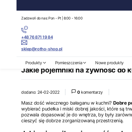
Zadzwoń do nas: Pon - Pt | 8:00 - 16:00
+48 76 871 19 84
sklep@rotho-shop.pl
Rotho-Shop.pl
Blog
Jakie pojemniki na żywność do kuchni wybrać
Produkty
Pomieszczenia
Nowe produkty
Jakie pojemniki na żywność do 
dodano: 24-02-2022
0
komentarzy
Masz dość wiecznego bałaganu w kuchni?
Dobre p
wybierać pudełka i miski dobrej jakości, które są t
pozwala dopasować je do wnętrza, by były zarówno p
cieszyć się dobrze zorganizowaną przestrzenią.