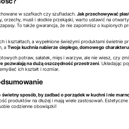
ność?
schowane w szafkach czy szufladach.
Jak przechowywać plast
, orzechy, musli i słodkie przekąski, warto ustawić na otwart
ć zapasy. To także gwarancja, że nie zapomnisz o kupionych p
h i kształtach, a wypełnione świeżymi produktami świetnie pre
h, a
Twoja kuchnia nabierze ciepłego, domowego charakteru
wych potraw, sałatek, mięs i warzyw, ale nie wiesz, czy zm
e pozwalają na dużą oszczędność przestrzeni
. Układając p
myśleć ich kształt i rozmiar.
podsumowanie
o
świetny sposób, by zadbać o porządek w kuchni i nie marn
ość produktów na dłużej i mają wiele zastosowań. Estetyczn
 sobie codzienne obowiązki!