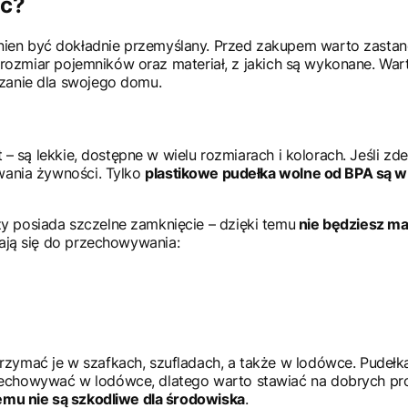
ać?
 być dokładnie przemyślany. Przed zakupem warto zastanowić
t rozmiar pojemników oraz materiał, z jakich są wykonane. Wa
ązanie dla swojego domu.
t – są lekkie, dostępne w wielu rozmiarach i kolorach. Jeśli 
wania żywności. Tylko
plastikowe pudełka wolne od BPA są w 
 posiada szczelne zamknięcie – dzięki temu
nie będziesz mar
dają się do przechowywania:
ymać je w szafkach, szufladach, a także w lodówce. Pudełka,
echowywać w lodówce, dlatego warto stawiać na dobrych pro
temu nie są szkodliwe dla środowiska
.