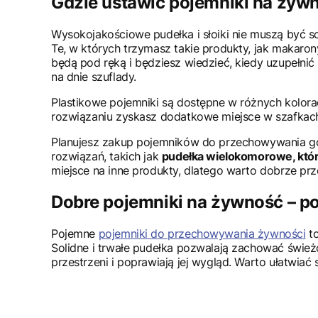
Gdzie ustawić pojemniki na żyw
Wysokojakościowe pudełka i słoiki nie muszą być 
Te, w których trzymasz takie produkty, jak makarony
będą pod ręką i będziesz wiedzieć, kiedy uzupełni
na dnie szuflady.
Plastikowe pojemniki są dostępne w różnych kolorac
rozwiązaniu zyskasz dodatkowe miejsce w szafkac
Planujesz zakup pojemników do przechowywania goto
rozwiązań, takich jak
pudełka wielokomorowe, któr
miejsce na inne produkty, dlatego warto dobrze prze
Dobre pojemniki na żywność – 
Pojemne
pojemniki do przechowywania żywności
t
Solidne i trwałe pudełka pozwalają zachować śwież
przestrzeni i poprawiają jej wygląd. Warto ułatwiać