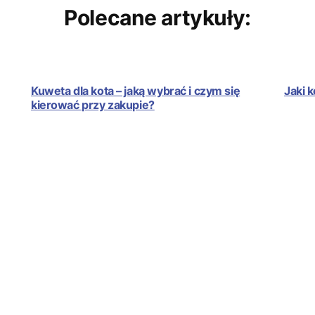
Polecane artykuły:
Kuweta dla kota – jaką wybrać i czym się
Jaki 
kierować przy zakupie?