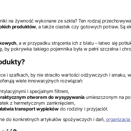
mniki na żywność wykonane ze szkła? Ten rodzaj przechowywa
sypkich produktów
, a także ciastek czy gotowych potraw. Są e
tikowych
, a w przypadku strącenia ich z blatu – łatwo się pot
 by pokrywka takiego pojemnika była w pełni szczelna i chro
odukty?
wce i szafkach, by nie straciło wartości odżywczych i smaku,
 oferują wiele innowacyjnych rozwiązań:
ylacyjnymi i specjalnym filtrem,
 z praktycznym otworem do wysypywania
umieszczonym na po
łatek z hermetycznym zamknięciem,
 ułatwia transport wypieków
do rodziny i przyjaciół.
ane do konkretnych artykułów spożywczych i dań,
organizacja