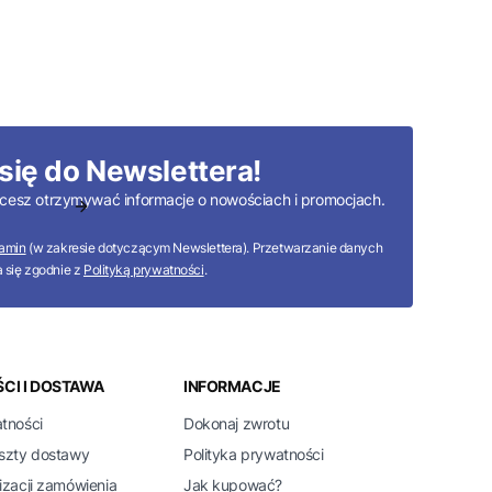
się do Newslettera!
 chcesz otrzymywać informacje o nowościach i promocjach.
amin
(w zakresie dotyczącym Newslettera). Przetwarzanie danych
 się zgodnie z
Polityką prywatności
.
CI I DOSTAWA
INFORMACJE
atności
Dokonaj zwrotu
oszty dostawy
Polityka prywatności
izacji zamówienia
Jak kupować?