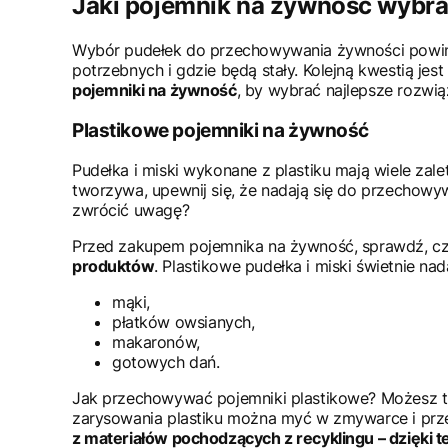
Jaki pojemnik na żywność wybr
Wybór pudełek do przechowywania żywności powinien
potrzebnych i gdzie będą stały. Kolejną kwestią jes
pojemniki na żywność
, by wybrać najlepsze rozwi
Plastikowe pojemniki na żywność
Pudełka i miski wykonane z plastiku mają wiele zale
tworzywa, upewnij się, że nadają się do przechowy
zwrócić uwagę?
Przed zakupem pojemnika na żywność, sprawdź, czy
produktów
. Plastikowe pudełka i miski świetnie na
mąki,
płatków owsianych,
makaronów,
gotowych dań.
Jak przechowywać pojemniki plastikowe? Możesz trz
zarysowania plastiku można myć w zmywarce i prz
z materiałów pochodzących z recyklingu – dzięki 