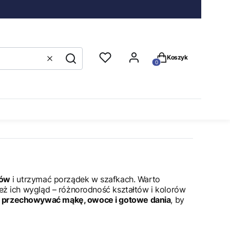
Produkty w koszyku
Koszyk
Wyczyść
Szukaj
tów
i utrzymać porządek w szafkach. Warto
nież ich wygląd – różnorodność kształtów i kolorów
 przechowywać mąkę, owoce i gotowe dania
, by