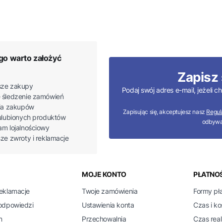
go warto założyć
Zapisz 
ze zakupy
Podaj swój adres e-mail, jeżeli
 śledzenie zamówień
ria zakupów
Zapisując się, akceptujesz nasz
Regul
 ulubionych produktów
odbywa
am lojalnościowy
sze zwroty i reklamacje
 w stopce
MOJE KONTO
PŁATNOŚ
reklamacje
Twoje zamówienia
Formy pł
 odpowiedzi
Ustawienia konta
Czas i k
n
Przechowalnia
Czas real