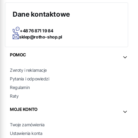
Dane kontaktowe
+48 76 871 19 84
sklep@rotho-shop.pl
Linki w stopce
POMOC
Zwroty i reklamacje
Pytania i odpowiedzi
Regulamin
Raty
MOJE KONTO
Twoje zamówienia
Ustawienia konta