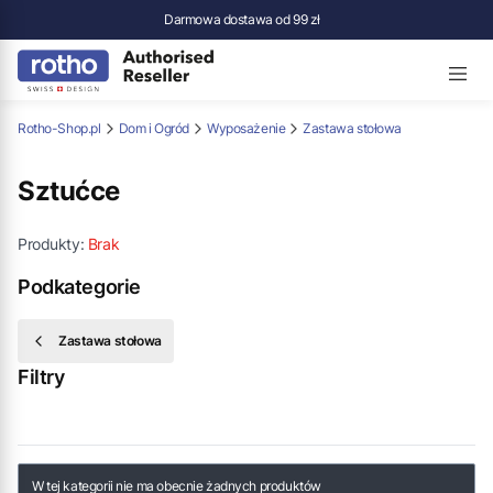
Darmowa dostawa od 99 zł
Rotho-Shop.pl
Dom i Ogród
Wyposażenie
Zastawa stołowa
Sztućce
Produkty:
Brak
Podkategorie
Zastawa stołowa
Filtry
Koniec filtrów
Lista produktów
W tej kategorii nie ma obecnie żadnych produktów