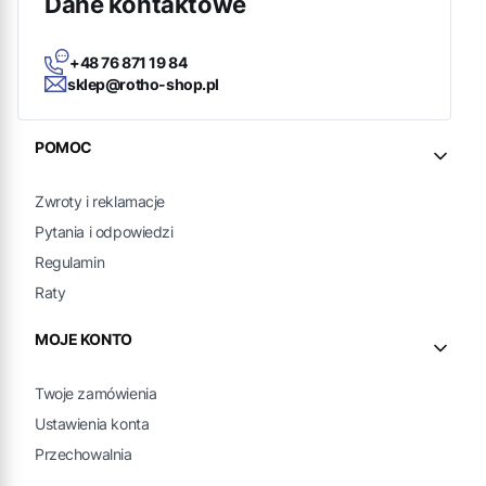
Dane kontaktowe
+48 76 871 19 84
sklep@rotho-shop.pl
Linki w stopce
POMOC
Zwroty i reklamacje
Pytania i odpowiedzi
Regulamin
Raty
MOJE KONTO
Twoje zamówienia
Ustawienia konta
Przechowalnia