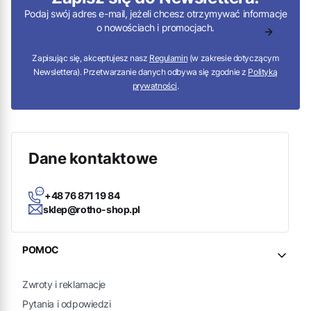
Podaj swój adres e-mail, jeżeli chcesz otrzymywać informacje
o nowościach i promocjach.
Zapisując się, akceptujesz nasz
Regulamin
(w zakresie dotyczącym
Newslettera). Przetwarzanie danych odbywa się zgodnie z
Polityką
prywatności
.
Dane kontaktowe
+48 76 871 19 84
sklep@rotho-shop.pl
Linki w stopce
POMOC
Zwroty i reklamacje
Pytania i odpowiedzi