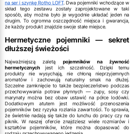
na ser i szynkę Rotho LOFT
. Dwa pojemniki wchodzące w
skład tego zestawu zostały zaprojektowane w taki
sposób, aby można było je wygodnie układać jeden na
drugim. To ogromna oszczędność miejsca i gwarancja,
że każdy produkt znajdzie swoje stałe miejsce.
Hermetyczne pojemniki — sekret
dłuższej świeżości
Najważniejszą zaletą
pojemników na żywność
hermetycznych
jest ich szczelność. Dzięki temu
produkty nie wysychają, nie chłoną nieprzyjemnych
aromatów i zachowują naturalny smak na dłużej.
Szczelne zamknięcie to także bezpieczeństwo podczas
przechowywania potraw płynnych — zupy, sosy czy
marynaty można bez obaw ustawić na półce lodówki.
Dodatkowym atutem jest możliwość przenoszenia
pojemników bez ryzyka rozlania zawartości. To sprawia,
że świetnie nadają się także do lunchu do pracy czy na
piknik. W naszej ofercie znajdziesz wiele rozmiarów i
kształtów pojemników, które można dopasować do
rodzaju przechowywanego jedzenia.