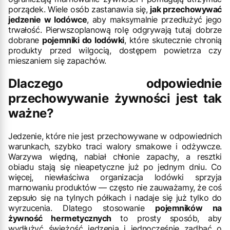
porządek. Wiele osób zastanawia się,
jak przechowywać
jedzenie w lodówce
, aby maksymalnie przedłużyć jego
trwałość. Pierwszoplanową rolę odgrywają tutaj dobrze
dobrane
pojemniki do lodówki
, które skutecznie chronią
produkty przed wilgocią, dostępem powietrza czy
mieszaniem się zapachów.
Dlaczego odpowiednie
przechowywanie żywności jest tak
ważne?
Jedzenie, które nie jest przechowywane w odpowiednich
warunkach, szybko traci walory smakowe i odżywcze.
Warzywa więdną, nabiał chłonie zapachy, a resztki
obiadu stają się nieapetyczne już po jednym dniu. Co
więcej, niewłaściwa organizacja lodówki sprzyja
marnowaniu produktów — często nie zauważamy, że coś
zepsuło się na tylnych półkach i nadaje się już tylko do
wyrzucenia. Dlatego stosowanie
pojemników na
żywność hermetycznych
to prosty sposób, aby
wydłużyć świeżość jedzenia i jednocześnie zadbać o