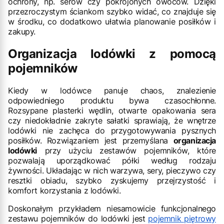
ochrony, np. serów czy pokrojonych owoców. Dzięki
przezroczystym ściankom szybko widać, co znajduje się
w środku, co dodatkowo ułatwia planowanie posiłków i
zakupy.
Organizacja lodówki z pomocą
pojemników
Kiedy w lodówce panuje chaos, znalezienie
odpowiedniego produktu bywa czasochłonne.
Rozsypane plasterki wędlin, otwarte opakowania sera
czy niedokładnie zakryte sałatki sprawiają, że wnętrze
lodówki nie zachęca do przygotowywania pysznych
posiłków. Rozwiązaniem jest przemyślana
organizacja
lodówki
przy użyciu zestawów pojemników, które
pozwalają uporządkować półki według rodzaju
żywności. Układając w nich warzywa, sery, pieczywo czy
resztki obiadu, szybko zyskujemy przejrzystość i
komfort korzystania z lodówki.
Doskonałym przykładem niesamowicie funkcjonalnego
zestawu pojemników do lodówki jest
pojemnik piętrowy