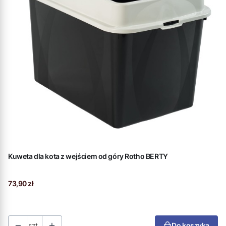
Kuweta dla kota z wejściem od góry Rotho BERTY
Cena
73,90 zł
szt.
Do koszyka