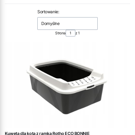
Koniec filtrów
Lista produktów
Sortowanie:
Domyślne
Strona
z 1
Kuweta dla kota z ramką Rotho ECO BONNIE