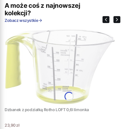
A może coś z najnowszej
kolekcji?
Zobacz wszystkie
Dzbanek z podziałką Rotho LOFT 0,6l limonka
Cena
23,90 zł