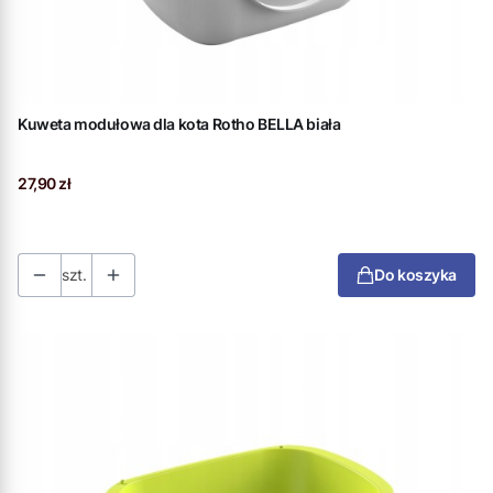
Kuweta modułowa dla kota Rotho BELLA biała
Cena
27,90 zł
szt.
Do koszyka