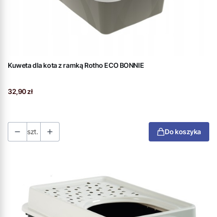
Kuweta dla kota z ramką Rotho ECO BONNIE
Cena
32,90 zł
szt.
Do koszyka