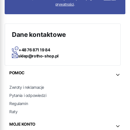
prywatności
.
Dane kontaktowe
+48 76 871 19 84
sklep@rotho-shop.pl
Linki w stopce
POMOC
Zwroty i reklamacje
Pytania i odpowiedzi
Regulamin
Raty
MOJE KONTO