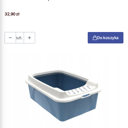
Cena
32,90 zł
szt.
Do koszyka