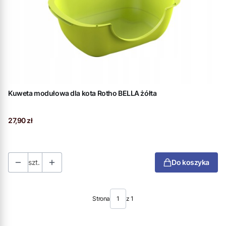
Kuweta modułowa dla kota Rotho BELLA żółta
Cena
27,90 zł
szt.
Do koszyka
Strona
z 1