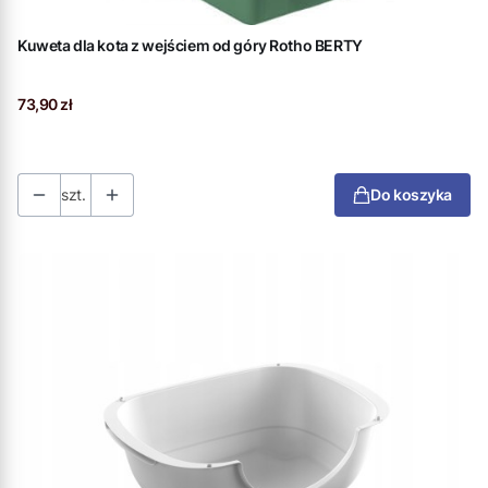
Kuweta dla kota z wejściem od góry Rotho BERTY
Cena
73,90 zł
szt.
Do koszyka