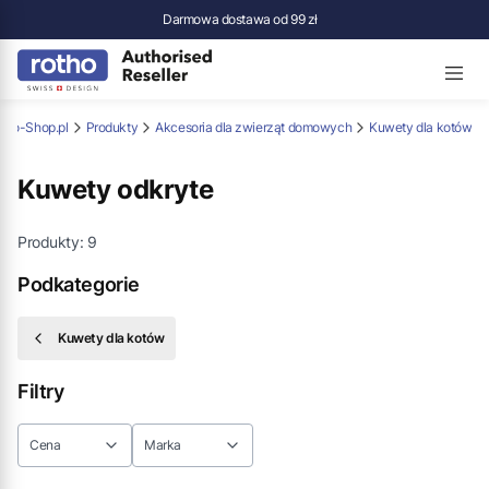
Darmowa dostawa od 99 zł
tho-Shop.pl
Produkty
Akcesoria dla zwierząt domowych
Kuwety dla kotów
Kuwety odkryte
Produkty:
9
Podkategorie
Kuwety dla kotów
Filtry
Cena
Marka