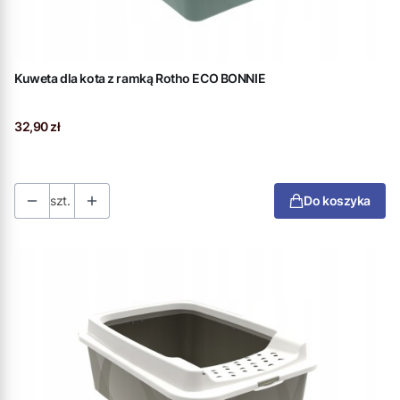
Kuweta dla kota z ramką Rotho ECO BONNIE
Cena
32,90 zł
szt.
Do koszyka