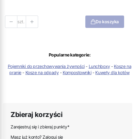
szt.
Do koszyka
Popularne kategorie:
Pojemniki do przechowywania żywności
-
Lunchboxy
-
Kosze na
pranie
-
Kosze na odpady
-
Kompostowniki
-
Kuwety dla kotów
Zbieraj korzyści
Zarejestruj się i zbieraj punkty*
Masz już konto? Zaloguj się