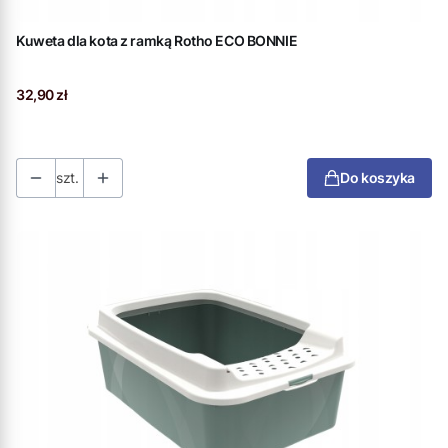
Kuweta dla kota z ramką Rotho ECO BONNIE
Cena
32,90 zł
szt.
Do koszyka